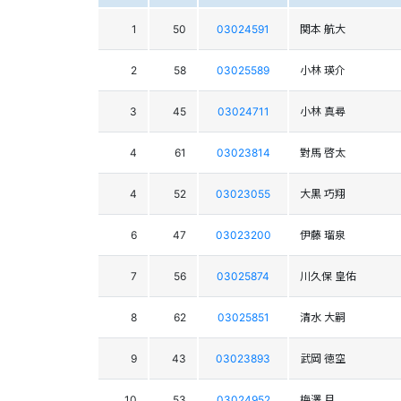
1
50
03024591
関本 航大
2
58
03025589
小林 瑛介
3
45
03024711
小林 真尋
4
61
03023814
對馬 啓太
4
52
03023055
大黒 巧翔
6
47
03023200
伊藤 瑠泉
7
56
03025874
川久保 皇佑
8
62
03025851
清水 大嗣
9
43
03023893
武岡 徳空
10
53
03024952
梅澤 月