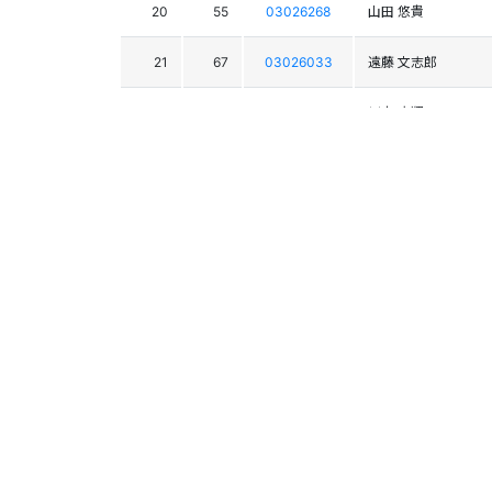
20
55
03026268
山田 悠貴
21
67
03026033
遠藤 文志郎
22
71
03025584
川本 大翔
23
92
03026613
金沢 拓
24
79
03026140
高橋 葉月
25
66
03024562
鈴木 瑛太
26
72
03024710
高野 壮太
27
63
03022729
三野 賢伸
28
83
03026203
永瀬 來飛
28
80
03025800
松田 吏生