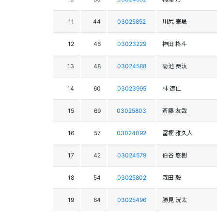
11
44
03025852
川尻 泰晟
12
46
03023229
神田 柊斗
13
48
03024588
菊池 奏汰
14
60
03023995
林 遼仁
15
69
03025803
斎藤 友哉
16
57
03024092
冨樫 雅久人
17
42
03024579
伯谷 悠樹
18
54
03025802
森田 毅
19
64
03025496
勝見 洸太