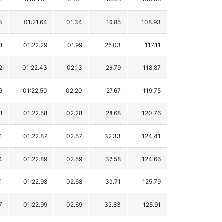
3
01:21.64
01.34
16.85
108.93
8
01:22.29
01.99
25.03
117.11
2
01:22.43
02.13
26.79
118.87
6
01:22.50
02.20
27.67
119.75
8
01:22.58
02.28
28.68
120.76
1
01:22.87
02.57
32.33
124.41
4
01:22.89
02.59
32.58
124.66
1
01:22.98
02.68
33.71
125.79
7
01:22.99
02.69
33.83
125.91