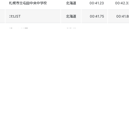
札幌市立屯田中央中学校
北海道
00:41.23
00:42.3
ﾆｾｺJST
北海道
00:41.75
00:41.8
朝日ｽｷｰ連盟
北海道
00:41.80
00:41.8
玉越ｽﾄﾘｰﾑ ﾚｰｼﾝｸﾞ
北海道
00:41.93
00:41.7
長沼ﾏｵｲﾚｰｼﾝｸﾞ
北海道
00:42.07
00:41.8
今金JRC
北海道
00:41.31
00:42.7
夕張TSOﾚｰｼﾝｸﾞ
北海道
00:41.84
00:42.2
札幌第一高校
北海道
00:42.46
00:42.0
かもい岳ﾚｰｼﾝｸﾞ
北海道
00:42.03
00:42.5
札幌石山中学校
北海道
00:42.11
00:42.4