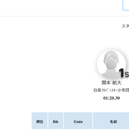
スタ
1
s
関本 航大
日高ｱﾙﾍﾟﾝｽｷｰ少年
01:20.30
順位
Bib
Code
名前