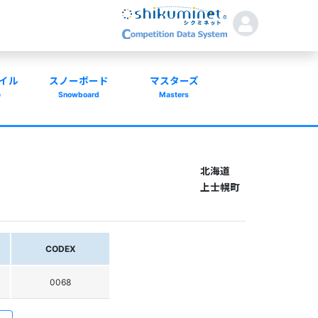
イル
スノーボード
マスターズ
e
Snowboard
Masters
北海道
上士幌町
CODEX
0068