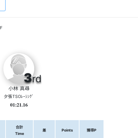
F
3
rd
小林 真尋
夕張TSOﾚｰｼﾝｸﾞ
01:21.16
合計
差
Points
獲得P
Time