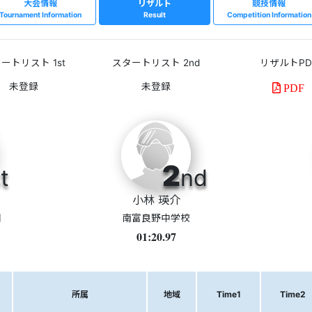
大会情報
リザルト
競技情報
Tournament Information
Result
Competition Information
ートリスト 1st
スタートリスト 2nd
リザルトPD
PDF
2
t
nd
小林 瑛介
団
南富良野中学校
01:20.97
所属
地域
Time1
Time2