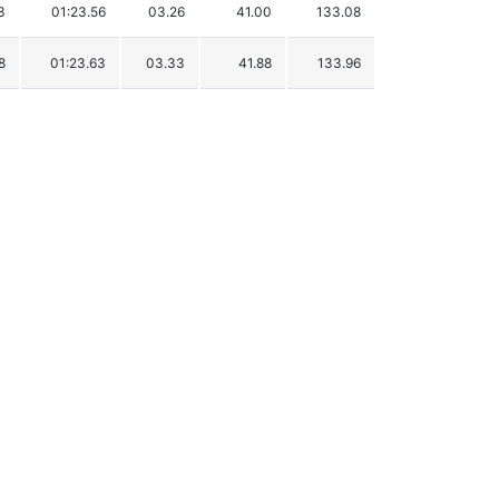
3
01:23.56
03.26
41.00
133.08
8
01:23.63
03.33
41.88
133.96
4
01:23.64
03.34
42.01
134.09
3
01:23.66
03.36
42.26
134.34
2
01:23.89
03.59
45.15
137.23
2
01:24.03
03.73
46.92
139.00
4
01:24.08
03.78
47.54
139.62
5
01:24.51
04.21
52.95
145.03
6
01:24.59
04.29
53.96
146.04
8
01:24.59
04.29
53.96
146.04