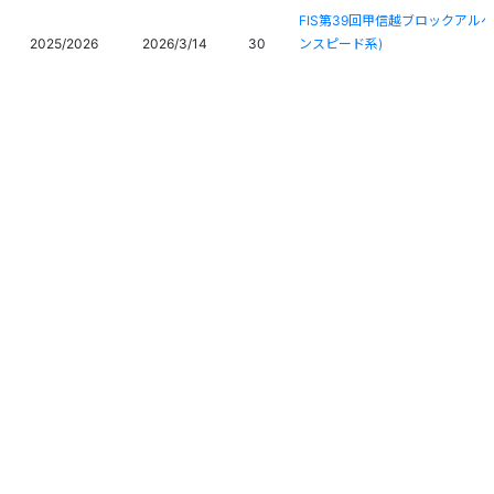
FIS第39回甲信越ブロックアル
2025/2026
2026/3/14
30
ンスピード系)
The 39th.Koushinetsu Block Al
第104回全日本スキー選手権大
2025/2026
2026/3/11
34
The 104th ALL JAPAN Ski Cham
第104回全日本スキー選手権大
2025/2026
2026/3/9
45
The 104th ALL JAPAN Ski Cham
第9７回宮様スキー大会国際競技
2025/2026
2026/2/28
-
The 97th International MIYAS
2025/2026
2026/2/22
-
北海道新聞杯第38回全国高等学
個人情報保護方針
運営
ヘルプ
ログイン
2025/2026
2026/2/21
4
北海道新聞杯第38回全国高等学
Copyright © 2026 Ski Association of Japan / Shukuminet Inc.
第81回北海道スキー選手権（ア
All Rights Reserved.