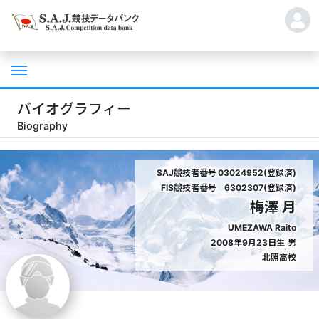
バイオグラフィー
Biography
SAJ競技者番号
03024952(登録済)
FIS競技者番号
6302307(登録済)
梅澤 月
UMEZAWA Raito
2008年9月23日生
男
北照高校