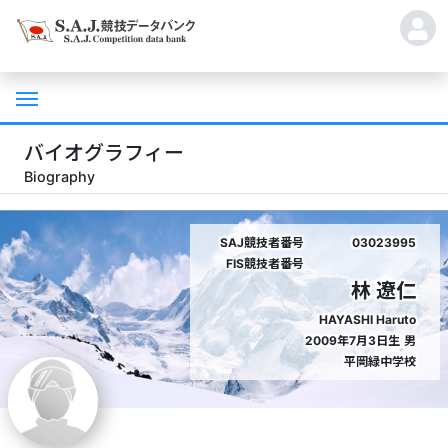
バイオグラフィー
Biography
SAJ競技者番号
03023995
FIS競技者番号
林 遼仁
HAYASHI Haruto
2009年7月3日生
男
平岡緑中学校