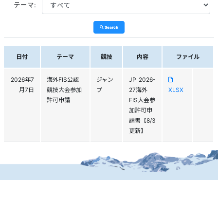
テーマ:
Search
日付
テーマ
競技
内容
ファイル
2026年7
海外FIS公認
ジャン
JP_2026-
月7日
競技大会参加
プ
27海外
XLSX
許可申請
FIS大会参
加許可申
請書【8/3
更新】
個人情報保護方針
運営
ヘルプ
ログイン
Copyright © 2026 Ski Association of Japan / Shukuminet Inc.