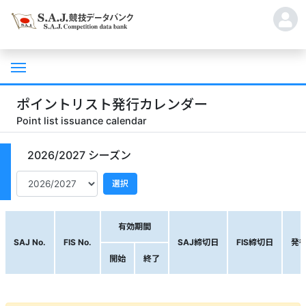
ポイントリスト発行カレンダー
Point list issuance calendar
2026/2027 シーズン
選択
有効期間
SAJ No.
FIS No.
SAJ締切日
FIS締切日
発
開始
終了