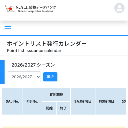
ポイントリスト発行カレンダー
Point list issuance calendar
2026/2027 シーズン
選択
有効期間
SAJ No.
FIS No.
SAJ締切日
FIS締切日
発
開始
終了