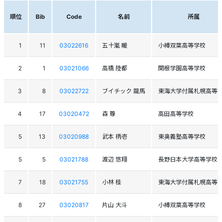
順位
Bib
Code
名前
所属
1
11
03022616
五十嵐 暖
小樽双葉高等学校
2
1
03021066
高橋 陸都
関根学園高等学校
3
8
03022722
ブイチック 龍馬
東海大学付属札幌高等
4
17
03020472
森 尊
高田高等学校
5
13
03020988
武本 柄壱
東奥義塾高等学校
5
5
03021788
渡辺 悠翔
長野日本大学高等学校
7
18
03021755
小林 桂
東海大学付属札幌高等
8
27
03020817
片山 大斗
小樽双葉高等学校