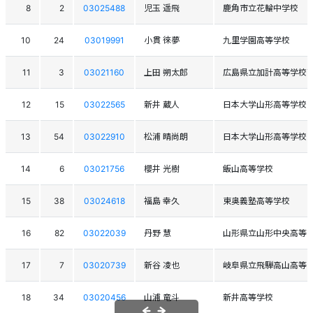
8
2
03025488
児玉 遥飛
鹿角市立花輪中学校
10
24
03019991
小貫 徠夢
九里学園高等学校
11
3
03021160
上田 朔太郎
広島県立加計高等学校
12
15
03022565
新井 蔵人
日本大学山形高等学校
13
54
03022910
松浦 晴尚朗
日本大学山形高等学校
14
6
03021756
櫻井 光樹
飯山高等学校
15
38
03024618
福島 幸久
東奥義塾高等学校
16
82
03022039
丹野 慧
山形県立山形中央高等
17
7
03020739
新谷 凌也
岐阜県立飛騨高山高等
18
34
03020456
山浦 竜斗
新井高等学校