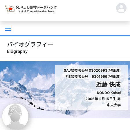
バイオグラフィー
Biography
SAJ競技者番号
03020993(登録済)
FIS競技者番号
6301959(登録済)
近藤 快成
KONDO Kaisei
2006年11月15日生
男
中央大学