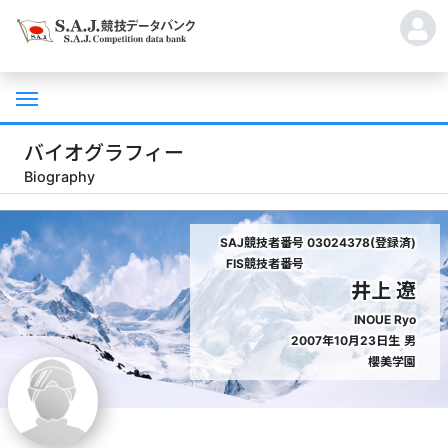
バイオグラフィー
Biography
SAJ競技者番号
03024378(登録済)
FIS競技者番号
井上 遼
INOUE Ryo
2007年10月23日生
男
櫻美学園