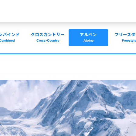
ンバインド
クロスカントリー
アルペン
フリースタ
Combined
Cross-Country
Alpine
Freestyl