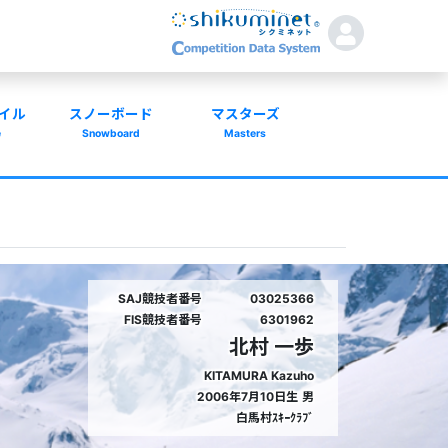
イル
スノーボード
マスターズ
e
Snowboard
Masters
SAJ競技者番号
03025366
FIS競技者番号
6301962
北村 一歩
KITAMURA Kazuho
2006年7月10日生
男
白馬村ｽｷｰｸﾗﾌﾞ