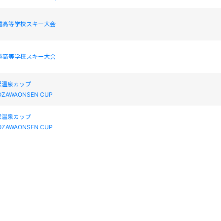
越高等学校スキー大会
越高等学校スキー大会
野沢温泉カップ
NOZAWAONSEN CUP
野沢温泉カップ
NOZAWAONSEN CUP
野沢温泉カップ
NOZAWAONSEN CUP
IS 菅平高原マックアースパインビークカップ（SL)兼第90回長野県スキー選手権大会(ア
系種目)
gadaira Kohgen Macearth Pinebeak Cap (SL) The 90th.Nagano Pref.Ski
p(Alpine Technical)