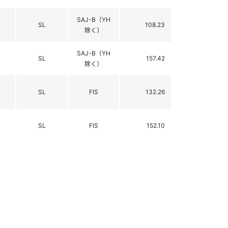
SAJ-B（YH
SL
108.23
除く）
SAJ-B（YH
SL
157.42
除く）
SL
FIS
132.26
SL
FIS
152.10
GS
FIS
184.00
ルペ
SL
FIS
-