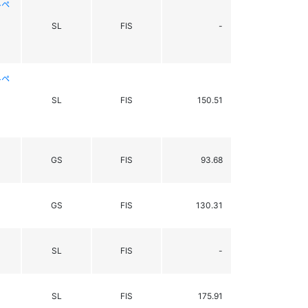
ルペ
SL
FIS
-
ルペ
SL
FIS
150.51
GS
FIS
93.68
GS
FIS
130.31
SL
FIS
-
SL
FIS
175.91