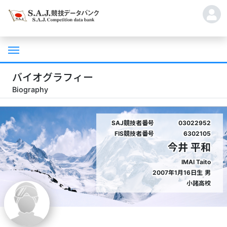
バイオグラフィー
Biography
SAJ競技者番号
03022952
FIS競技者番号
6302105
今井 平和
IMAI Taito
2007年1月16日生
男
小諸高校