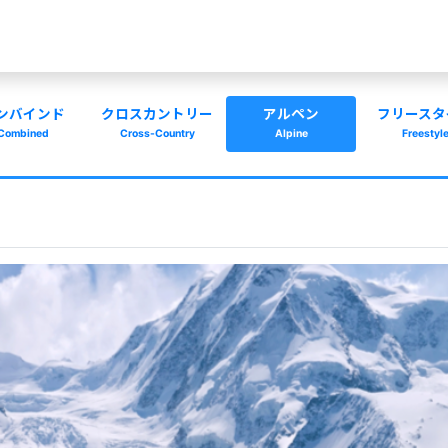
ンバインド
クロスカントリー
アルペン
フリースタ
Combined
Cross-Country
Alpine
Freestyl