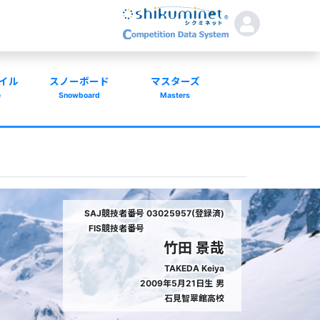
イル
スノーボード
マスターズ
e
Snowboard
Masters
SAJ競技者番号
03025957(登録済)
FIS競技者番号
竹田 景哉
TAKEDA Keiya
2009年5月21日生
男
石見智翠館高校