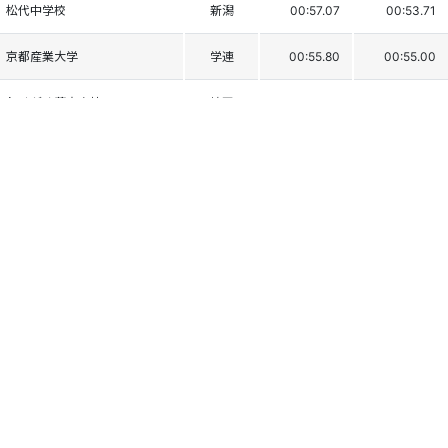
松代中学校
新潟
00:57.07
00:53.71
京都産業大学
学連
00:55.80
00:55.00
わせがく夢育高校
埼玉
00:56.96
00:54.08
中京大学
学連
00:57.29
00:53.97
多摩大学目黒高校
東京
00:56.87
00:54.44
角館高校
秋田
00:56.67
00:54.98
九里学園
山形
00:57.12
00:54.57
沼田高校
群馬
00:57.09
00:55.09
只見中学校
福島
00:57.56
00:54.67
関根学園高校
新潟
00:58.15
00:54.14