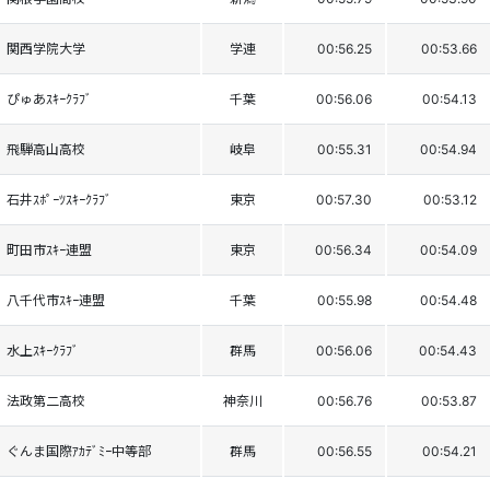
関西学院大学
学連
00:56.25
00:53.66
ぴゅあｽｷｰｸﾗﾌﾞ
千葉
00:56.06
00:54.13
飛騨高山高校
岐阜
00:55.31
00:54.94
石井ｽﾎﾟｰﾂｽｷｰｸﾗﾌﾞ
東京
00:57.30
00:53.12
町田市ｽｷｰ連盟
東京
00:56.34
00:54.09
八千代市ｽｷｰ連盟
千葉
00:55.98
00:54.48
水上ｽｷｰｸﾗﾌﾞ
群馬
00:56.06
00:54.43
法政第二高校
神奈川
00:56.76
00:53.87
ぐんま国際ｱｶﾃﾞﾐｰ中等部
群馬
00:56.55
00:54.21