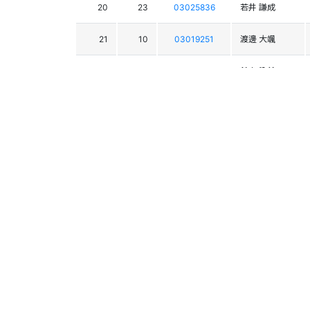
20
23
03025836
若井 謙成
21
10
03019251
渡邊 大颯
22
18
03021664
鈴木 詮基
23
36
03019939
野呂 颯太
24
45
03024947
稲葉 慶太朗
25
16
03025132
高畠 陽希
26
47
03024772
宮崎 秀亮
27
28
03023884
尾崎 絢章
28
26
03025743
岩佐 澪乃
29
11
03022318
髙澤 暁斗