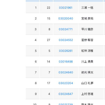
1
22
03021961
三浦 一桔
2
15
03020040
宮城 良佑
3
8
03024771
早川 徹彦
4
27
03024552
星野 駆音
5
5
03026261
紅林 涼雅
6
14
03016498
川上 勇貴
7
7
03024640
前元 瑛太
8
17
03023204
山口 礼夢
9
4
03024647
上村 悠瑳
10
9
03021739
齊木 陵太