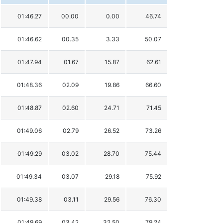
01:46.27
00.00
0.00
46.74
01:46.62
00.35
3.33
50.07
01:47.94
01.67
15.87
62.61
01:48.36
02.09
19.86
66.60
01:48.87
02.60
24.71
71.45
01:49.06
02.79
26.52
73.26
01:49.29
03.02
28.70
75.44
01:49.34
03.07
29.18
75.92
01:49.38
03.11
29.56
76.30
01:49.69
03.42
32.50
79.24