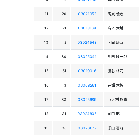
11
20
03021952
高見 優志
12
21
03018168
高本 大地
13
2
03024543
岡田 康汰
14
30
03025041
堀田 隆一郎
15
51
03019016
脇谷 柊司
16
3
03009281
井堀 大智
17
33
03025689
西ノ村 悠真
18
31
03024805
前田 航
19
38
03023877
須田 喜森