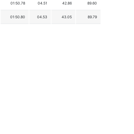
01:50.78
04.51
42.86
89.60
01:50.80
04.53
43.05
89.79
01:51.04
04.77
45.33
92.07
01:51.26
04.99
47.43
94.17
01:51.31
05.04
47.90
94.64
01:51.65
05.38
51.13
97.87
01:51.69
05.42
51.51
98.25
01:52.18
05.91
56.17
102.91
01:52.23
05.96
56.64
103.38
01:52.29
06.02
57.21
103.95