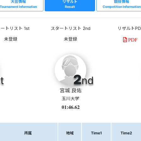
大会情報
リザルト
競技情報
Tournament Information
Result
Competition Information
ートリスト 1st
スタートリスト 2nd
リザルトPD
PDF
2
t
nd
宮城 良佑
玉川大学
01:46.62
所属
地域
Time1
Time2