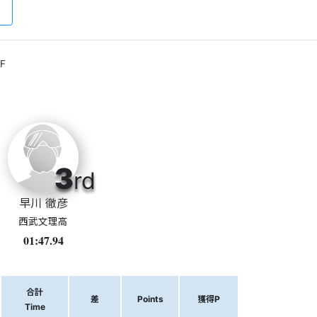
F
3
rd
早川 徹彦
西武文理高
01:47.94
合計
差
Points
獲得P
Time