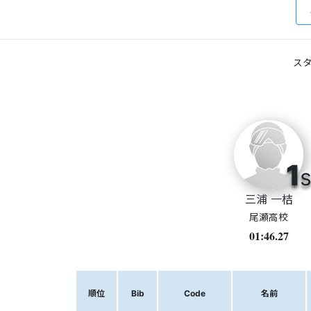
スタ
1
s
三浦 一桔
尾瀬高校
01:46.27
順位
Bib
Code
名前