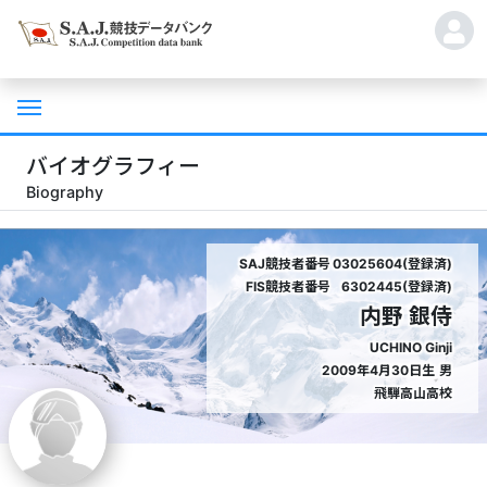
バイオグラフィー
Biography
SAJ競技者番号
03025604(登録済)
FIS競技者番号
6302445(登録済)
内野 銀侍
UCHINO Ginji
2009年4月30日生
男
飛騨高山高校