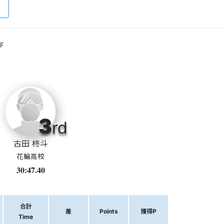
F
3
rd
古田 柊斗
花輪高校
30:47.40
合計
差
Points
獲得P
Time