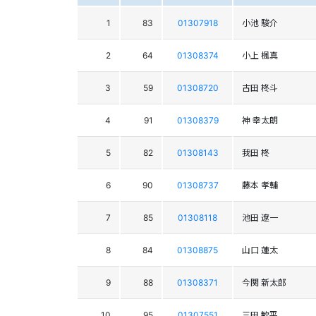
1
83
01307918
小池 駿介
2
64
01308374
小上 楓真
3
59
01308720
古田 柊斗
4
91
01308379
神 幸太朗
5
82
01308143
我田 柊
6
90
01308737
藤本 孝輔
7
85
01308118
池田 遼一
8
84
01308875
山口 蓮太
9
88
01308371
今関 新太郎
10
95
01307551
三田 歓平