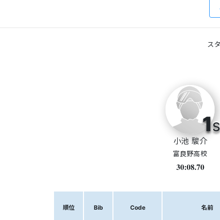
スタ
1
s
小池 駿介
富良野高校
30:08.70
順位
Bib
Code
名前