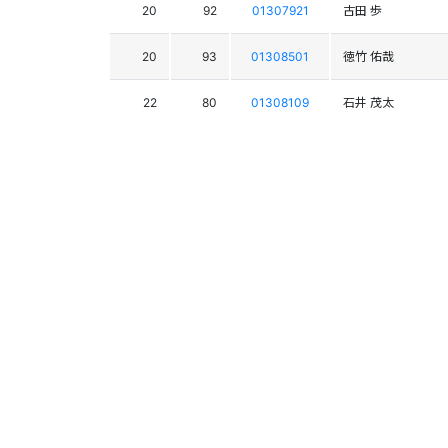
20
92
01307921
古田 歩
20
93
01308501
徳竹 佑哉
22
80
01308109
石井 茂太
23
21
01308918
串橋 祐次郎
24
71
01307826
落合 優真
25
86
01307835
星川 心之介
26
79
01308302
西本 みずき
27
78
01307887
伊藤 大輝
28
31
01308018
中村 大輝
29
58
01309791
春日 喜行