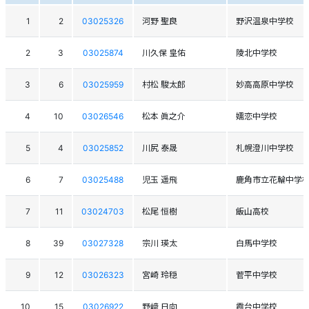
1
2
03025326
河野 聖良
野沢温泉中学校
2
3
03025874
川久保 皇佑
陵北中学校
3
6
03025959
村松 駿太郎
妙高高原中学校
4
10
03026546
松本 眞之介
嬬恋中学校
5
4
03025852
川尻 泰晟
札幌澄川中学校
6
7
03025488
児玉 遥飛
鹿角市立花輪中学
7
11
03024703
松尾 恒樹
飯山高校
8
39
03027328
宗川 瑛太
白馬中学校
9
12
03026323
宮崎 玲穏
菅平中学校
10
15
03026922
野﨑 日向
霞台中学校