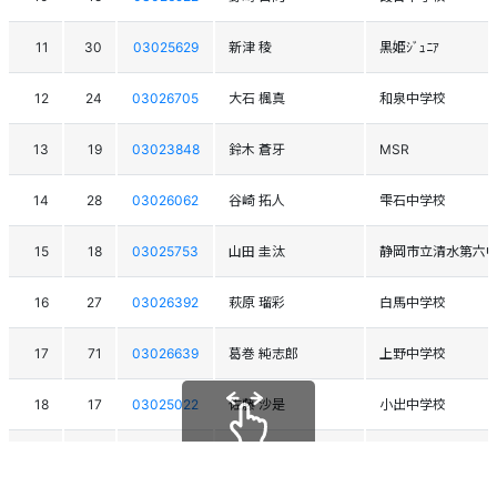
11
30
03025629
新津 稜
黒姫ｼﾞｭﾆｱ
12
24
03026705
大石 楓真
和泉中学校
13
19
03023848
鈴木 蒼牙
MSR
14
28
03026062
谷崎 拓人
雫石中学校
15
18
03025753
山田 圭汰
静岡市立清水第六
16
27
03026392
萩原 瑠彩
白馬中学校
17
71
03026639
葛巻 純志郎
上野中学校
18
17
03025022
佐藤 沙是
小出中学校
19
23
03025800
松田 吏生
札幌SS PRODUCTS
スクロールできます