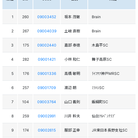
1
260
09003452
坂本 茂敏
Brain
2
267
09004039
土岐 直樹
Brain
3
175
09002440
嘉部 泰徳
木島平SC
4
282
09001421
小林 和仁
舞子高原SC
5
176
09001336
高橋 敏明
ﾗｲﾌｹｱ神戸MRSC
6
257
09001709
渡辺 朗
ﾐﾂﾊｼSC
7
104
09003764
山口 義則
飯綱町SC
8
259
09002991
川井 幹夫
仙台ｱﾙﾍﾟﾝｸﾗﾌﾞ
9
174
09002615
服部 正幸
JR東日本長野支社SC