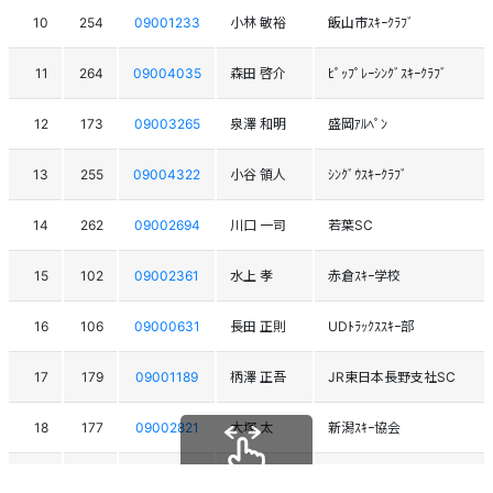
10
254
09001233
小林 敏裕
飯山市ｽｷｰｸﾗﾌﾞ
11
264
09004035
森田 啓介
ﾋﾟｯﾌﾟﾚｰｼﾝｸﾞｽｷｰｸﾗﾌﾞ
12
173
09003265
泉澤 和明
盛岡ｱﾙﾍﾟﾝ
13
255
09004322
小谷 領人
ｼﾝｸﾞｳｽｷｰｸﾗﾌﾞ
14
262
09002694
川口 一司
若葉SC
15
102
09002361
水上 孝
赤倉ｽｷｰ学校
16
106
09000631
長田 正則
UDﾄﾗｯｸｽｽｷｰ部
17
179
09001189
柄澤 正吾
JR東日本長野支社SC
18
177
09002821
大塚 太
新潟ｽｷｰ協会
19
304
09003600
塩原 知春
FIRE BIRD