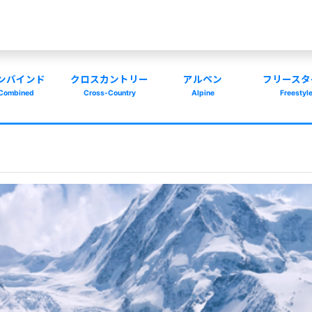
ンバインド
クロスカントリー
アルペン
フリースタ
Combined
Cross-Country
Alpine
Freestyl