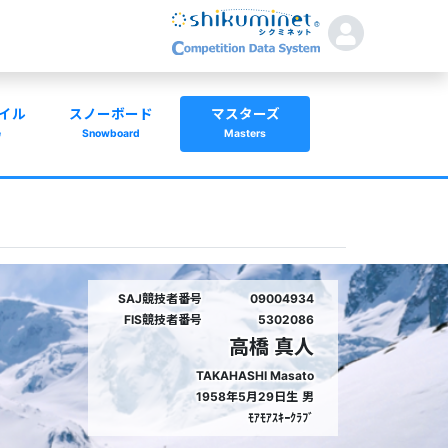
イル
スノーボード
マスターズ
e
Snowboard
Masters
SAJ競技者番号
09004934
FIS競技者番号
5302086
高橋 真人
TAKAHASHI Masato
1958年5月29日生
男
ﾓｱﾓｱｽｷｰｸﾗﾌﾞ