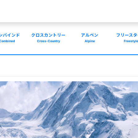
ンバインド
クロスカントリー
アルペン
フリースタ
Combined
Cross-Country
Alpine
Freestyl