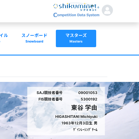
イル
スノーボード
マスターズ
e
Snowboard
Masters
SAJ競技者番号
09001053
FIS競技者番号
5300192
東谷 学由
HIGASHITANI Michiyuki
1963年12月3日生
男
ｹﾞｲﾝﾚｰｼﾝｸﾞﾁｰﾑ