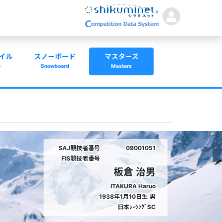
イル
スノーボード
マスターズ
e
Snowboard
Masters
SAJ競技者番号
09001051
FIS競技者番号
板倉 治男
ITAKURA Haruo
1938年1月10日生
男
日本ﾚｰｼﾝｸﾞSC