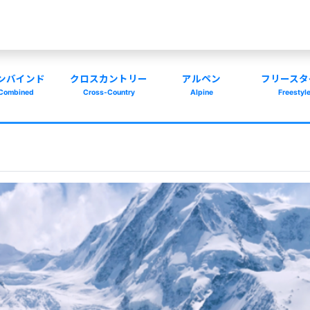
ンバインド
クロスカントリー
アルペン
フリースタ
Combined
Cross-Country
Alpine
Freestyl