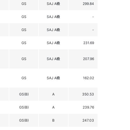
GS
SAJ A級
299.84
GS
SAJ A級
-
GS
SAJ A級
-
GS
SAJ A級
231.69
GS
SAJ A級
207.96
GS
SAJ A級
162.02
GS(B)
A
350.53
GS(B)
A
239.76
GS(B)
B
247.03