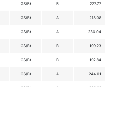
GS(B)
B
227.77
GS(B)
A
218.08
GS(B)
A
230.04
GS(B)
B
199.23
GS(B)
B
192.84
GS(B)
A
244.01
GS(B)
A
202.89
GS(B)
B
183.84
GS(B)
B
282.83
GS(B)
A
195.46