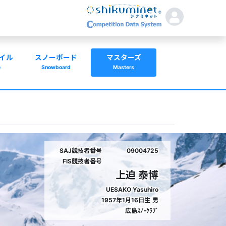
イル
スノーボード
マスターズ
e
Snowboard
Masters
SAJ競技者番号
09004725
FIS競技者番号
上迫 泰博
UESAKO Yasuhiro
1957年1月16日生
男
広島ｽﾉｰｸﾗﾌﾞ