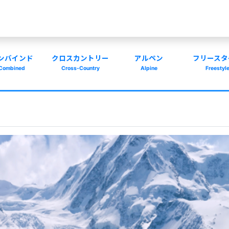
ンバインド
クロスカントリー
アルペン
フリースタ
Combined
Cross-Country
Alpine
Freestyl