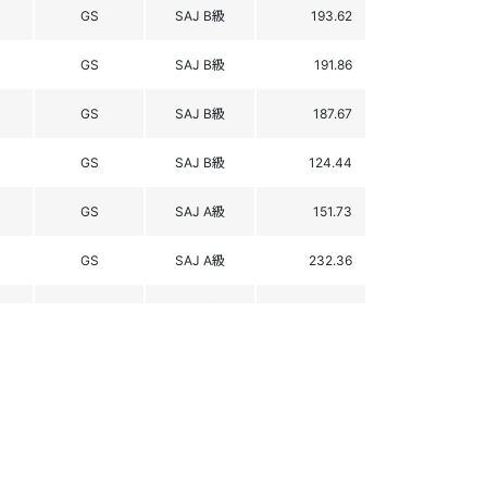
GS
SAJ B級
193.62
GS
SAJ B級
191.86
GS
SAJ B級
187.67
GS
SAJ B級
124.44
GS
SAJ A級
151.73
GS
SAJ A級
232.36
GS
SAJ B級
131.03
GS
SAJ B級
130.61
GS
SAJ B級
131.81
GS
SAJ B級
150.06