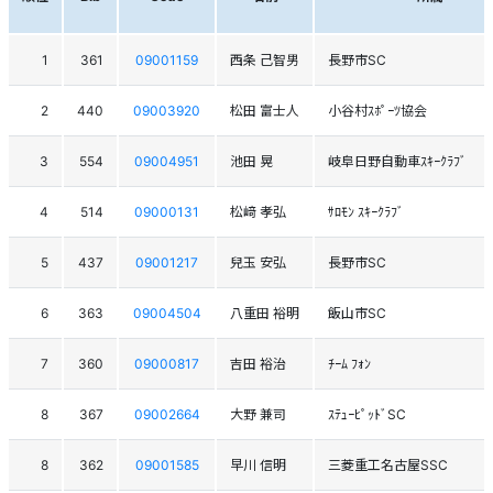
1
361
09001159
西条 己智男
長野市SC
2
440
09003920
松田 富士人
小谷村ｽﾎﾟｰﾂ協会
3
554
09004951
池田 晃
岐阜日野自動車ｽｷｰｸﾗﾌﾞ
4
514
09000131
松﨑 孝弘
ｻﾛﾓﾝ ｽｷｰｸﾗﾌﾞ
5
437
09001217
兒玉 安弘
長野市SC
6
363
09004504
八重田 裕明
飯山市SC
7
360
09000817
吉田 裕治
ﾁｰﾑ ﾌｫﾝ
8
367
09002664
大野 兼司
ｽﾃｭｰﾋﾟｯﾄﾞSC
8
362
09001585
早川 信明
三菱重工名古屋SSC