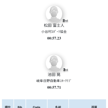
2
nd
松田 富士人
小谷村ｽﾎﾟｰﾂ協会
00:57.23
3
rd
池田 晃
岐阜日野自動車ｽｷｰｸﾗﾌﾞ
00:57.71
順位
Bib
Code
名前
所属