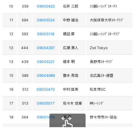
10
359
09000622
石井 三郎
川越ﾚｰｼﾝｸﾞｽｷｰｸﾗ
11
594
09005524
中野 雄治
大阪体育大学ｽｷｰｸﾗﾌﾞ
12
593
09005118
橋詰 厚
川越ﾚｰｼﾝｸﾞｽｷｰｸﾗﾌﾞ
13
444
09004267
広瀬 勇人
Ziel Tokyo
13
439
09005221
榎本 明
長野市ｽｷｰｸﾗﾌﾞ
15
589
09004989
齋木 秀哉
北広島ｽｷｰ連盟
16
512
09005470
中村 匡希
松本市SC
17
513
09005017
佐々木 信豪
峠ﾚｰｼﾝｸﾞ
18
364
09001435
英 忍
野々市市ｽｷｰ協会
19
373
09000743
牧之瀬 暁
ふらのｱﾙﾍﾟﾝｼﾞｭﾆｱ