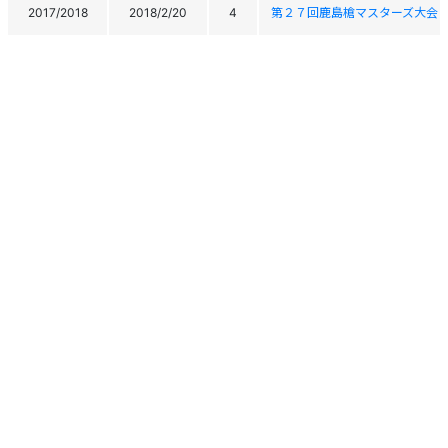
2017/2018
2018/2/20
4
第２７回鹿島槍マスターズ大会
2017/2018
2018/1/23
15
第42回長野県マスターズ大会（
2016/2017
2017/2/21
3
第26回鹿島槍マスターズ大会
2016/2017
2017/1/21
8
第41回長野県マスターズ大会
2015/2016
2016/2/23
4
第25回鹿島槍マスターズ大会
2015/2016
2016/1/22
-
第40回長野県マスターズ大会
2014/2015
2015/3/8
45
第39回全日本ﾏｽﾀｰｽﾞｽｷｰ選手
2014/2015
2015/3/7
-
第39回全日本ﾏｽﾀｰｽﾞｽｷｰ選手
2014/2015
2015/1/21
10
第39回長野県マスターズ大会
個人情報保護方針
運営
ヘルプ
ログイン
2013/2014
2014/1/22
10
第38回長野県マスターズ大会
Copyright © 2026 Ski Association of Japan / Shukuminet Inc.
All Rights Reserved.