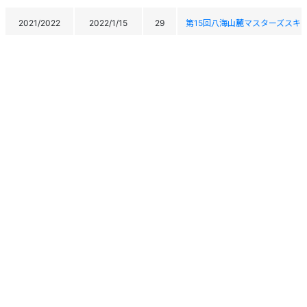
2021/2022
2022/1/15
29
第15回八海山麓マスターズスキ
第45回全日本マスターズスキー
2020/2021
2021/4/3
78
The 45th All Japan Masters Ski
2020/2021
2021/2/21
-
第1回戸隠マスターズスキー大会
2018/2019
2019/3/14
-
第13回斑尾マスターズスキー大
2018/2019
2019/3/13
7
第13回斑尾マスターズスキー大
2018/2019
2019/3/3
109
第43回全日本マスターズスキー
2018/2019
2019/3/2
148
第43回全日本マスターズスキー
2018/2019
2019/1/11
-
2019 埼玉県マスターズ鹿沢大
個人情報保護方針
運営
ヘルプ
ログイン
2017/2018
2018/1/9
41
2018埼玉県マスターズ鹿沢大会
Copyright © 2026 Ski Association of Japan / Shukuminet Inc.
All Rights Reserved.