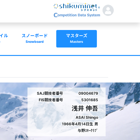
イル
スノーボード
マスターズ
e
Snowboard
Masters
SAJ競技者番号
09004679
FIS競技者番号
5301685
浅井 伸吾
ASAI Shingo
1966年4月14日生
男
与野ｽｷｰｸﾗﾌﾞ