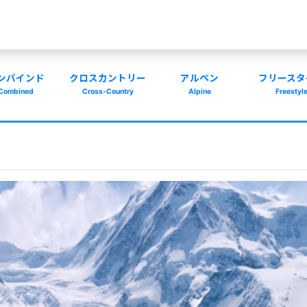
ンバインド
クロスカントリー
アルペン
フリースタ
Combined
Cross-Country
Alpine
Freestyl