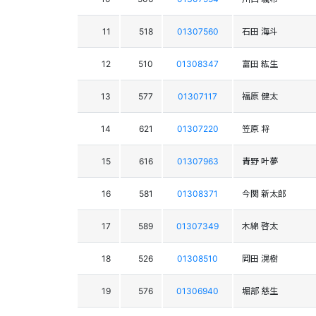
11
518
01307560
石田 海斗
12
510
01308347
富田 紘生
13
577
01307117
福原 健太
14
621
01307220
笠原 将
15
616
01307963
青野 叶夢
16
581
01308371
今関 新太郎
17
589
01307349
木綿 啓太
18
526
01308510
岡田 滉樹
19
576
01306940
堀部 慈生