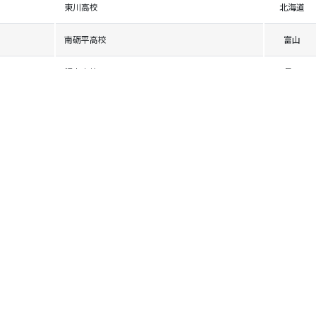
東川高校
北海道
南砺平高校
富山
飯山高校
長野
留萌高校
北海道
盛岡南高校
岩手
花輪高校
秋田
恵庭南高校
北海道
倶知安高校
北海道
加計高校芸北分校
広島
野辺地高校
青森