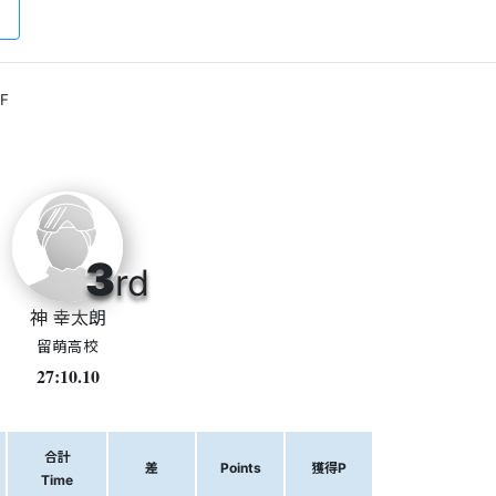
F
3
rd
神 幸太朗
留萌高校
27:10.10
合計
差
Points
獲得P
Time