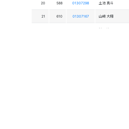
20
588
01307298
土池 真斗
21
610
01307167
山﨑 大翔
22
625
01308118
池田 遼一
23
585
01307949
神 康人
24
584
01307027
久保 飛雅
25
620
01307974
畠山 侑也
26
615
01307340
馬渕 紘人
27
568
01307551
三田 歓平
28
601
01308302
西本 みずき
29
512
01308338
沼山 陽音