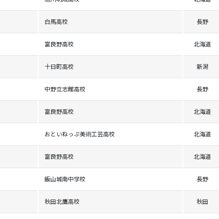
白馬高校
長野
富良野高校
北海道
十日町高校
新潟
中野立志館高校
長野
富良野高校
北海道
おといねっぷ美術工芸高校
北海道
富良野高校
北海道
飯山城南中学校
長野
秋田北鷹高校
秋田