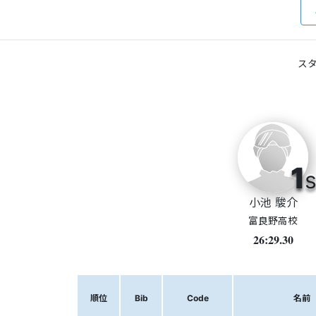
スタ
1
s
小池 駿介
富良野高校
26:29.30
順位
Bib
Code
名前