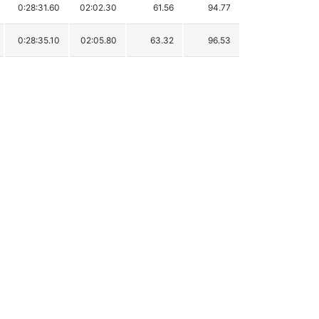
0:28:31.60
02:02.30
61.56
94.77
0:28:35.10
02:05.80
63.32
96.53
0:28:35.40
02:06.10
63.47
96.68
0:28:39.70
02:10.40
65.64
98.85
0:28:41.50
02:12.20
66.55
99.76
0:28:42.90
02:13.60
67.25
100.46
0:28:44.30
02:15.00
67.95
101.16
0:28:45.00
02:15.70
68.31
101.52
0:28:49.20
02:19.90
70.42
103.63
0:28:51.60
02:22.30
71.63
104.84