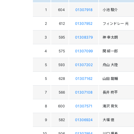
1
604
01307918
小池 駿介
2
612
01307952
フィンドレー 元
3
595
01308379
神 幸太朗
4
575
01307099
関 綜一郎
5
593
01307202
舟山 大陸
5
628
01307162
山田 龍輔
7
566
01307108
長井 柊平
8
600
01307571
滝沢 育矢
9
582
01306924
大堰 徳
10
506
01307954
川口 颯希