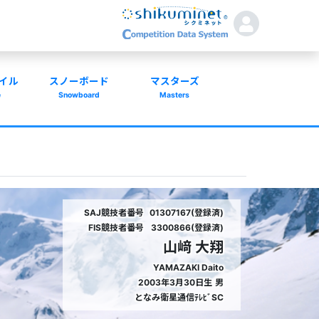
イル
スノーボード
マスターズ
e
Snowboard
Masters
SAJ競技者番号
01307167(登録済)
FIS競技者番号
3300866(登録済)
山﨑 大翔
YAMAZAKI Daito
2003年3月30日生
男
となみ衛星通信ﾃﾚﾋﾞSC