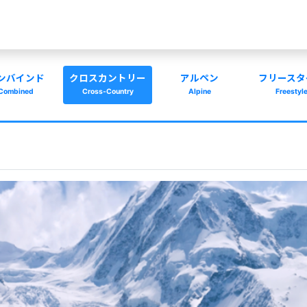
ンバインド
クロスカントリー
アルペン
フリースタ
Combined
Cross-Country
Alpine
Freestyl