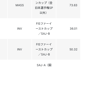
ンカップ（全
MASS
73.63
日本選手権SP
以外）
FISファーイ
INV
ーストカップ
36.01
／SAJ-B
FISファーイ
INV
ーストカップ
50.32
／SAJ-B
SAJ-A（国
体、インカ
INV
82.37
レ、高校選抜
SP）
SAJ-A（国
体、インカ
MASS
18.86
レ、高校選抜
SP）