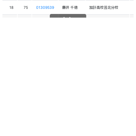
18
75
01309539
藤井 千徳
加計高校芸北分校
19
107
01309616
坂詰 真吾
十日町高校
20
81
01309552
関 胡太朗
倶知安高校
スクロールできます
21
34
01308974
富井 福太
飯山高校
22
110
01309625
山上 想太
東川高校
23
117
01309429
川邊 暖太
中野立志館高校
24
84
01310039
佐藤 慶
富良野高校
25
80
01309433
大山 陽生
中野立志館高校
26
74
01310189
柿崎 仁
新庄北高等学校
27
66
01309841
森 星七
中野立志館高校