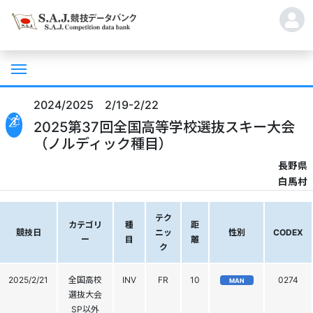
2024/2025 2/19-2/22
2025第37回全国高等学校選抜スキー大会
（ノルディック種目）
長野県
白馬村
テク
カテゴリ
種
距
競技日
ニッ
性別
CODEX
ー
目
離
ク
2025/2/21
全国高校
INV
FR
10
0274
MAN
選抜大会
SP以外