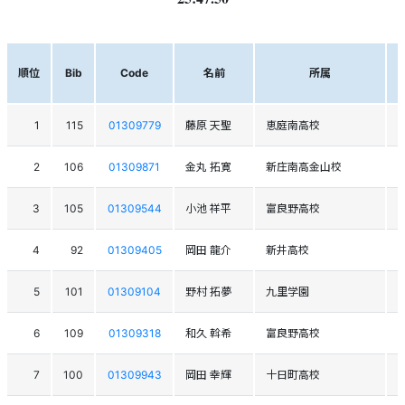
順位
Bib
Code
名前
所属
1
115
01309779
藤原 天聖
恵庭南高校
2
106
01309871
金丸 拓寛
新庄南高金山校
3
105
01309544
小池 祥平
富良野高校
4
92
01309405
岡田 龍介
新井高校
5
101
01309104
野村 拓夢
九里学園
6
109
01309318
和久 斡希
富良野高校
7
100
01309943
岡田 幸輝
十日町高校