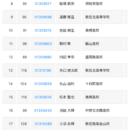
8
95
01309517
船場 凱安
倶知安高校
9
90
01309096
遠藤 雅空
新庄北高等学校
10
91
01309215
吉田 頼生
美幌高校
11
98
01309603
駒村 隼
飯山高校
12
89
01309690
内記 孝宗
盛岡南高校
13
118
01310190
矢口 琥太郎
新庄北高等学校
14
104
01309639
丸山 由利
十日町高校
15
116
01309216
松本 聖也
美幌高校
16
99
01309430
池田 大輝
中野立志館高校
17
108
01310089
小沼 永輝
新庄南高金山校