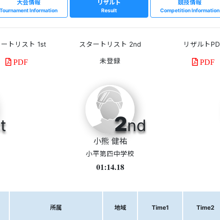
大会情報
リザルト
競技情報
Tournament Information
Result
Competition Information
ートリスト 1st
スタートリスト 2nd
リザルトPD
PDF
PDF
2
t
nd
小熊 健祐
小平第四中学校
01:14.18
所属
地域
Time1
Time2