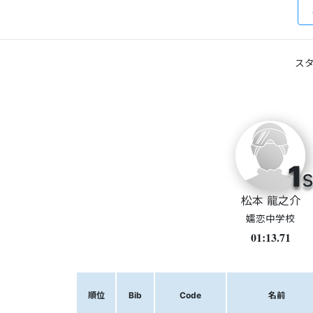
スタ
1
s
松本 龍之介
嬬恋中学校
01:13.71
順位
Bib
Code
名前