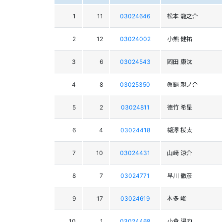
1
11
03024646
松本 龍之介
2
12
03024002
小熊 健祐
3
6
03024543
岡田 康汰
4
8
03025350
眞鍋 親ノ介
5
2
03024811
徳竹 希星
6
4
03024418
楜澤 桜太
7
10
03024431
山﨑 涼介
8
7
03024771
早川 徹彦
9
17
03024619
本多 峻
10
1
03024468
小倉 陽向