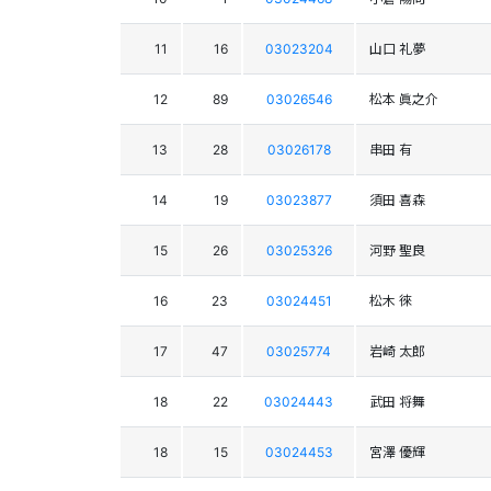
11
16
03023204
山口 礼夢
12
89
03026546
松本 眞之介
13
28
03026178
串田 有
14
19
03023877
須田 喜森
15
26
03025326
河野 聖良
16
23
03024451
松木 徠
17
47
03025774
岩崎 太郎
18
22
03024443
武田 将舞
18
15
03024453
宮澤 優輝