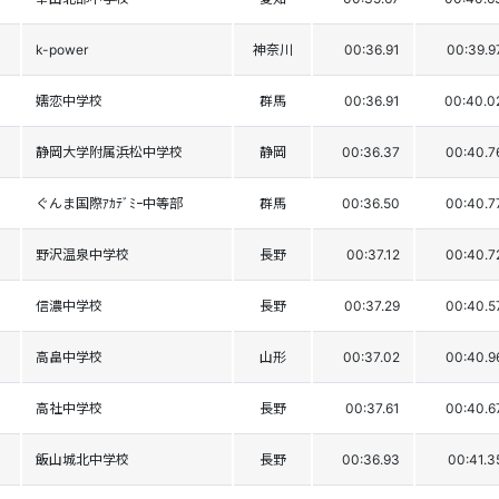
k-power
神奈川
00:36.91
00:39.9
嬬恋中学校
群馬
00:36.91
00:40.0
静岡大学附属浜松中学校
静岡
00:36.37
00:40.7
ぐんま国際ｱｶﾃﾞﾐｰ中等部
群馬
00:36.50
00:40.7
野沢温泉中学校
長野
00:37.12
00:40.7
信濃中学校
長野
00:37.29
00:40.5
高畠中学校
山形
00:37.02
00:40.9
高社中学校
長野
00:37.61
00:40.6
飯山城北中学校
長野
00:36.93
00:41.3