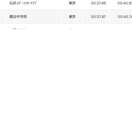
石井ｽﾎﾟｰﾂｽｷｰｸﾗﾌﾞ
東京
00:37.66
00:40.9
霞台中学校
東京
00:37.87
00:40.7
味岡中学校
愛知
00:37.53
00:41.4
渋川ｽｷｰｸﾗﾌﾞ
群馬
00:38.16
00:40.8
水上ｽｷｰｸﾗﾌﾞ
群馬
00:37.37
00:41.7
戸隠中学校
長野
00:37.64
00:41.6
高井戸中学校
東京
00:38.20
00:41.0
奈川中学校
長野
00:37.82
00:41.5
白馬中学校
長野
00:38.03
00:41.3
菅平中学校
長野
00:37.89
00:41.4