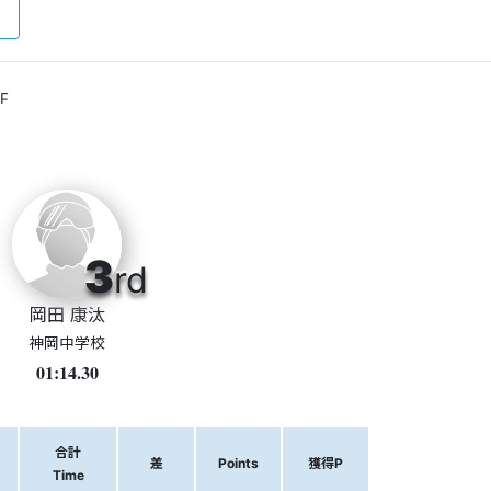
F
3
rd
岡田 康汰
神岡中学校
01:14.30
合計
差
Points
獲得P
Time