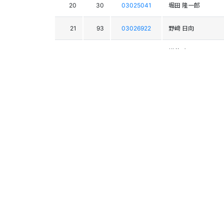
20
30
03025041
堀田 隆一郎
21
93
03026922
野﨑 日向
22
38
03025530
横井 太一
23
39
03023073
寺田 駿平
24
42
03025689
西ノ村 悠真
25
37
03025346
大日方 禅治
26
25
03026261
紅林 涼雅
27
18
03024415
小石 翔偉
28
41
03025356
丸山 颯大
29
29
03026323
宮崎 玲穏