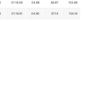
3
01:18.59
04.88
66.87
153.89
4
01:18.61
04.90
67.14
154.16
7
01:19.00
05.29
72.49
159.51
8
01:19.04
05.33
73.03
160.05
2
01:19.09
05.38
73.72
160.74
0
01:19.24
05.53
75.77
162.79
5
01:19.25
05.54
75.91
162.93
1
01:19.33
05.62
77.01
164.03
4
01:19.37
05.66
77.56
164.58
9
01:19.38
05.67
77.69
164.71