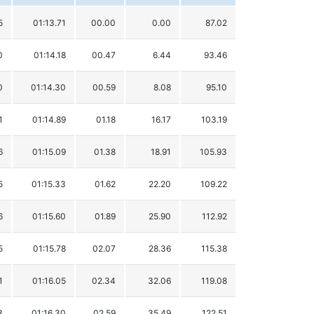
5
01:13.71
00.00
0.00
87.02
0
01:14.18
00.47
6.44
93.46
0
01:14.30
00.59
8.08
95.10
1
01:14.89
01.18
16.17
103.19
6
01:15.09
01.38
18.91
105.93
5
01:15.33
01.62
22.20
109.22
6
01:15.60
01.89
25.90
112.92
5
01:15.78
02.07
28.36
115.38
1
01:16.05
02.34
32.06
119.08
3
01:16.30
02.59
35.49
122.51