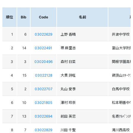
順位
Bib
Code
名前
1
6
03022629
上野 香晴
井波中学校
2
14
03022491
堺 麻里杏
富山大学附
3
3
03020496
森村 日菜
関根学園高
4
15
03022128
大貫 詩旺
鶏頂山ｽｷｰｸﾗﾌ
5
2
03022707
丸山 愛季
白馬中学校
6
10
03021805
澤村 玲奈
松本明善中
7
13
03022694
前田 英恋
名寄ｱﾙﾍﾟﾝｽ
8
7
03022829
川田 千聖
滝川西高校