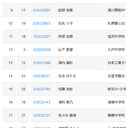
9
17
03022830
田野 双葉
滝川明苑中
10
19
03022803
石丸 り子
札幌聖心女
11
18
03022521
阿部 杏樹
塩沢中学校
12
5
03022438
山下 愛望
九戸中学校
13
12
03021386
滝内 瑠彩
日本工業大
14
22
03026227
石水 ほたる
北星学園女
15
26
03022746
佐藤 杏那
紋別ｽｷｰ少年
16
16
03022143
清利 葵乃
城端中学校
17
21
03022131
佐々木 碧波
角館中学校