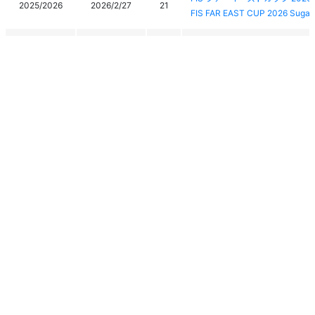
2025/2026
2026/2/27
21
FIS FAR EAST CUP 2026 Sugad
FIS ファーイーストカップ 20
2025/2026
2026/2/26
19
FIS FAR EAST CUP 2026 Sugad
FIS ファーイーストカップ 20
2025/2026
2026/2/25
22
FIS FAR EAST CUP 2026 Sugad
2025/2026
2026/2/22
2
北海道新聞杯第38回全国高等学
2025/2026
2026/2/21
2
北海道新聞杯第38回全国高等学
2025/2026
2026/2/16
23
第８０回国民スポーツ大会冬季
個人情報保護方針
運営
ヘルプ
ログイン
第41回全日本学生アルペンチャ
2025/2026
2026/2/12
31
ALL Japan Intercollegiate Alp
Copyright © 2026 Ski Association of Japan / Shukuminet Inc.
All Rights Reserved.