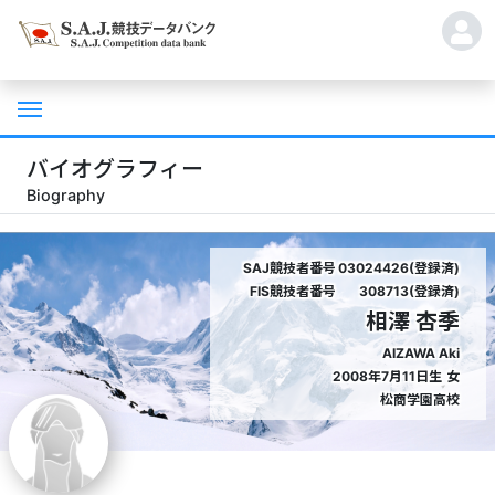
バイオグラフィー
Biography
SAJ競技者番号
03024426(登録済)
FIS競技者番号
308713(登録済)
相澤 杏季
AIZAWA Aki
2008年7月11日生
女
松商学園高校