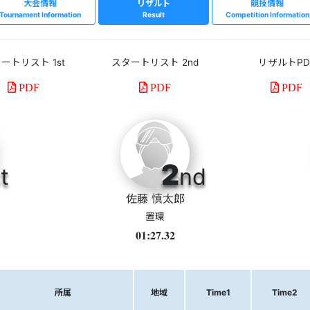
大会情報
リザルト
競技情報
Tournament Information
Result
Competition Information
ートリスト 1st
スタートリスト 2nd
リザルトPD
PDF
PDF
PDF
2
t
nd
佐藤 慎太郎
置環
01:27.32
所属
地域
Time1
Time2