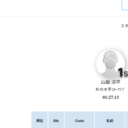
スタ
1
s
山越 涼平
朴の木平ｽｷｰｸﾗﾌﾞ
01:27.13
順位
Bib
Code
名前