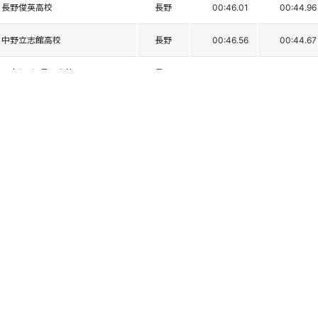
長野俊英高校
長野
00:46.01
00:44.96
中野立志館高校
長野
00:46.56
00:44.67
日本ｳｪﾙﾈｽ長野高校
長野
00:46.47
00:45.05
関根学園高校
新潟
00:46.24
00:45.38
東洋大学
学連
00:46.53
00:45.26
近畿大学
学連
00:46.23
00:45.61
関根学園高校
新潟
00:46.58
00:46.21
東京農業大学
学連
00:46.71
00:46.95
東洋大学
学連
00:47.13
00:47.01
山形中央高校
山形
00:46.88
00:47.57