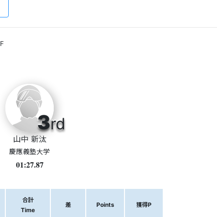
F
3
rd
山中 新汰
慶應義塾大学
01:27.87
合計
差
Points
獲得P
Time