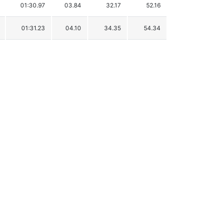
01:30.97
03.84
32.17
52.16
01:31.23
04.10
34.35
54.34
01:31.52
04.39
36.78
56.77
01:31.62
04.49
37.62
57.61
01:31.79
04.66
39.04
59.03
01:31.84
04.71
39.46
59.45
01:32.79
05.66
47.42
67.41
01:33.66
06.53
54.71
74.70
01:34.14
07.01
58.73
78.72
01:34.45
07.32
61.33
81.32