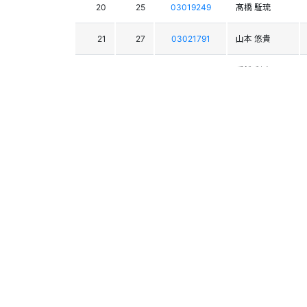
20
25
03019249
髙橋 駈琉
21
27
03021791
山本 悠貴
22
28
03019321
手銭 利玖
23
21
03019176
大橋 蔵人
24
42
03017125
佐藤 淳哉
25
29
03017295
梅澤 宗利士
26
56
03023807
松尾 颯
27
38
03015762
石塚 航史郎
28
49
03018274
高橋 侑也
29
34
03019595
峯岸 陽