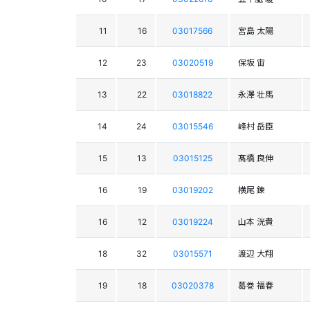
11
16
03017566
宮島 太陽
12
23
03020519
保坂 宙
13
22
03018822
永澤 壮馬
14
24
03015546
峰村 岳臣
15
13
03015125
髙橋 良伸
16
19
03019202
横尾 錬
16
12
03019224
山本 洸貴
18
32
03015571
渡辺 大翔
19
18
03020378
葛巻 福春