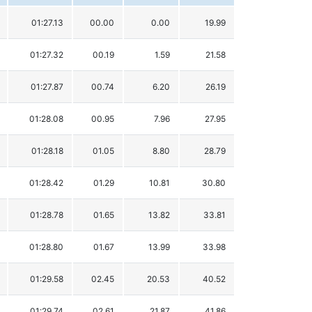
01:27.13
00.00
0.00
19.99
01:27.32
00.19
1.59
21.58
01:27.87
00.74
6.20
26.19
01:28.08
00.95
7.96
27.95
01:28.18
01.05
8.80
28.79
01:28.42
01.29
10.81
30.80
01:28.78
01.65
13.82
33.81
01:28.80
01.67
13.99
33.98
01:29.58
02.45
20.53
40.52
01:29.74
02.61
21.87
41.86