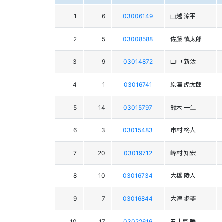
1
6
03006149
山越 涼平
2
5
03008588
佐藤 慎太郎
3
9
03014872
山中 新汰
4
1
03016741
原澤 虎太郎
5
14
03015797
鈴木 一生
6
3
03015483
市村 柊人
7
20
03019712
峰村 知宏
8
10
03016734
大橋 陵人
9
7
03016844
大津 歩夢
10
17
03022616
五十嵐 暖