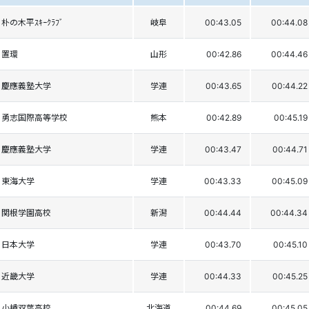
朴の木平ｽｷｰｸﾗﾌﾞ
岐阜
00:43.05
00:44.08
置環
山形
00:42.86
00:44.46
慶應義塾大学
学連
00:43.65
00:44.22
勇志国際高等学校
熊本
00:42.89
00:45.19
慶應義塾大学
学連
00:43.47
00:44.71
東海大学
学連
00:43.33
00:45.09
関根学園高校
新潟
00:44.44
00:44.34
日本大学
学連
00:43.70
00:45.10
近畿大学
学連
00:44.33
00:45.25
小樽双葉高校
北海道
00:44.69
00:45.05