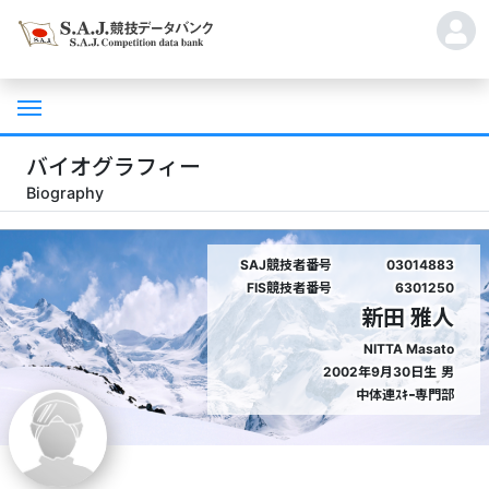
バイオグラフィー
Biography
SAJ競技者番号
03014883
FIS競技者番号
6301250
新田 雅人
NITTA Masato
2002年9月30日生
男
中体連ｽｷｰ専門部