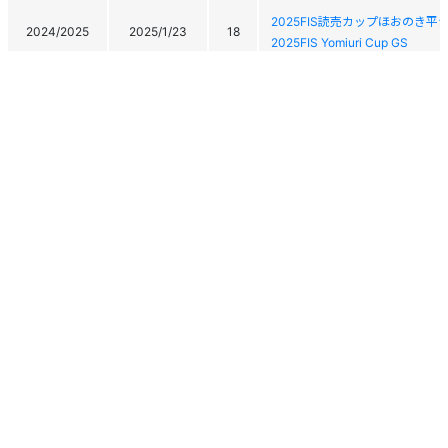
2025FIS読売カップほおのき
2024/2025
2025/1/23
18
2025FIS Yomiuri Cup GS
2024/2025
2025/1/16
4
令和７年青森県スキー選手権兼
2024/2025
2025/1/15
3
令和７年青森県スキー選手権兼
2024/2025
2025/1/12
4
令和６年度第７７回青森県高等
2024/2025
2025/1/11
4
令和６年度第７７回青森県高等
第27回ぬかびら源泉郷SL大会
2024/2025
2025/1/9
-
The 27th Nukabira Gensenkyo 
個人情報保護方針
運営
ヘルプ
ログイン
第27回ぬかびら源泉郷SL大会
Copyright © 2026 Ski Association of Japan / Shukuminet Inc.
2024/2025
2025/1/8
43
The 27th Nukabira Gensenkyo 
All Rights Reserved.