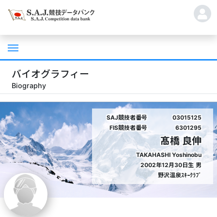
バイオグラフィー
Biography
SAJ競技者番号
03015125
FIS競技者番号
6301295
髙橋 良伸
TAKAHASHI Yoshinobu
2002年12月30日生
男
野沢温泉ｽｷｰｸﾗﾌﾞ