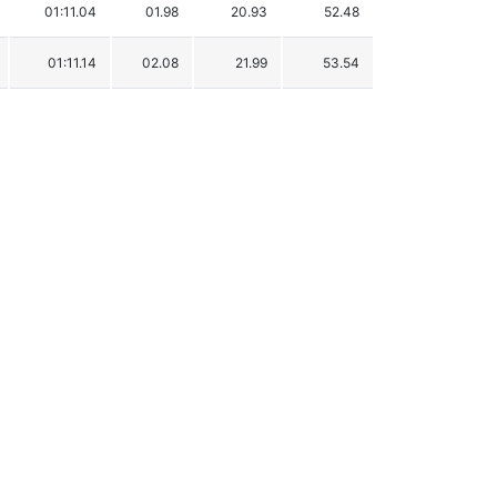
01:11.04
01.98
20.93
52.48
01:11.14
02.08
21.99
53.54
01:11.18
02.12
22.41
53.96
01:11.23
02.17
22.94
54.49
01:11.51
02.45
25.90
57.45
01:11.58
02.52
26.64
58.19
01:11.82
02.76
29.17
60.72
01:12.08
03.02
31.92
63.47
01:12.23
03.17
33.51
65.06
01:12.24
03.18
33.61
65.16