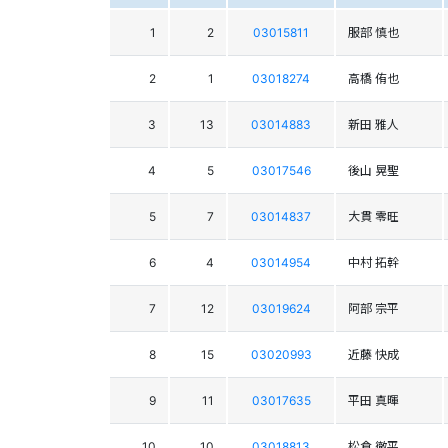
1
2
03015811
服部 慎也
2
1
03018274
高橋 侑也
3
13
03014883
新田 雅人
4
5
03017546
後山 晃聖
5
7
03014837
大貫 零旺
6
4
03014954
中村 拓幹
7
12
03019624
阿部 宗平
8
15
03020993
近藤 快成
9
11
03017635
平田 真暉
10
10
03018813
松倉 徹平