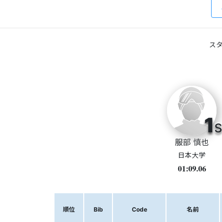
スタ
1
s
服部 慎也
日本大学
01:09.06
順位
Bib
Code
名前