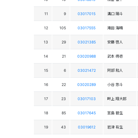
11
9
03017015
溝口 陽斗
12
105
03017555
滝田 海晴
13
29
03021385
安藤 啓人
14
21
03020988
武本 柄壱
15
6
03021472
阿部 和人
16
22
03020289
小谷 悠斗
17
23
03017103
畔上 翔大郎
18
85
03017645
宮島 碧生
19
43
03019612
岩津 有生