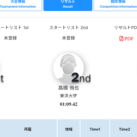
大会情報
リザルト
競技情報
Tournament Information
Result
Competition Information
ートリスト 1st
スタートリスト 2nd
リザルトPD
PDF
2
t
nd
高橋 侑也
東洋大学
01:09.42
所属
地域
Time1
Time2