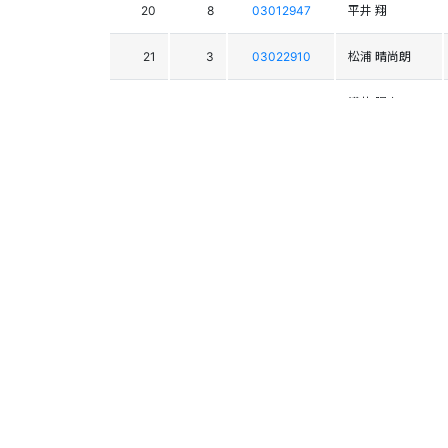
20
8
03012947
平井 翔
21
3
03022910
松浦 晴尚朗
22
17
03018425
溝井 陽向
23
14
03020168
西原 孝俊
24
34
03017462
岸田 和珠
25
36
03022565
新井 蔵人
26
26
03016692
成澤 和真
27
24
03019714
淡路 海地
28
30
03019217
伊藤 冴生
29
28
03019623
小西 翔汰郎