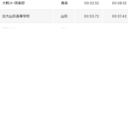
大鰐ｽｷｰ倶楽部
青森
00:32.52
00:38.52
日大山形高等学校
山形
00:33.72
00:37.42
近畿大学
学連
00:34.55
00:36.63
北照高校
北海道
00:33.79
00:37.44
近畿大学
学連
00:34.55
00:36.96
日大山形高等学校
山形
00:34.27
00:37.31
東洋大学
学連
00:34.33
00:37.49
東奥義塾高校
青森
00:33.89
00:38.19
小海高校
長野
00:34.72
00:37.51
角館高校
秋田
00:34.39
00:37.85