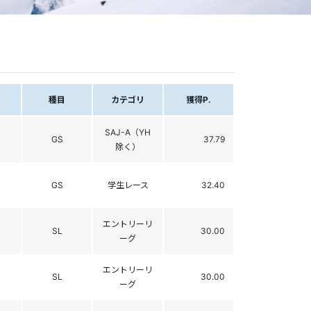
種目
カテゴリ
獲得P.
SAJ-A（YH
GS
37.79
除く）
GS
学生レース
32.40
エントリーリ
SL
30.00
ーグ
エントリーリ
SL
30.00
ーグ