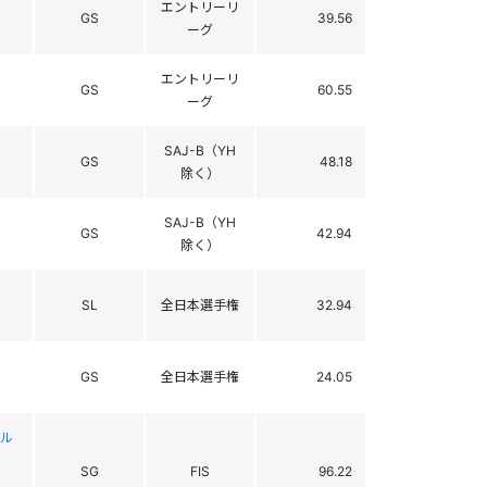
エントリーリ
GS
39.56
ーグ
エントリーリ
GS
60.55
ーグ
SAJ-B（YH
GS
48.18
除く）
SAJ-B（YH
GS
42.94
除く）
SL
全日本選手権
32.94
GS
全日本選手権
24.05
アル
SG
FIS
96.22