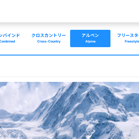
ンバインド
クロスカントリー
アルペン
フリースタ
Combined
Cross-Country
Alpine
Freestyl