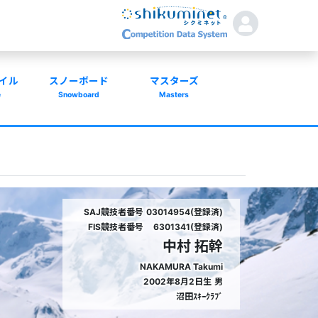
イル
スノーボード
マスターズ
e
Snowboard
Masters
SAJ競技者番号
03014954(登録済)
FIS競技者番号
6301341(登録済)
中村 拓幹
NAKAMURA Takumi
2002年8月2日生
男
沼田ｽｷｰｸﾗﾌﾞ