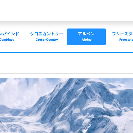
ンバインド
クロスカントリー
アルペン
フリースタ
Combined
Cross-Country
Alpine
Freestyl