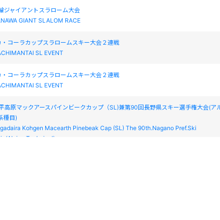
S 花輪ジャイアントスラローム大会
HANAWA GIANT SLALOM RACE
カ・コーラカップスラロームスキー大会２連戦
ACHIMANTAI SL EVENT
カ・コーラカップスラロームスキー大会２連戦
ACHIMANTAI SL EVENT
IS 菅平高原マックアースパインビークカップ（SL)兼第90回長野県スキー選手権大会(ア
系種目)
gadaira Kohgen Macearth Pinebeak Cap (SL) The 90th.Nagano Pref.Ski
p(Alpine Technical)
IS 菅平高原マックアースパインビークカップ（SL)兼第90回長野県スキー選手権大会(ア
系種目)
gadaira Kohgen Macearth Pinebeak Cap (SL) The 90th.Nagano Pref.Ski
p(Alpine Technical)
S秋田八幡平スラローム大会