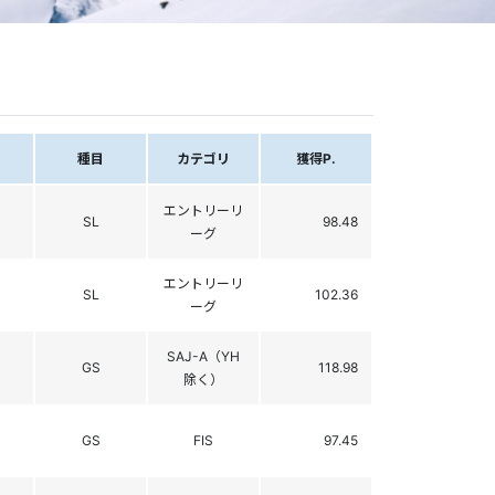
種目
カテゴリ
獲得P.
エントリーリ
SL
98.48
ーグ
エントリーリ
SL
102.36
ーグ
SAJ-A（YH
GS
118.98
除く）
GS
FIS
97.45