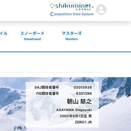
イル
スノーボード
マスターズ
e
Snowboard
Masters
SAJ競技者番号
03015938
FIS競技者番号
6301396
朝山 慈之
ASAYAMA Shigeyuki
2002年9月1日生
男
ZERO.1 JR