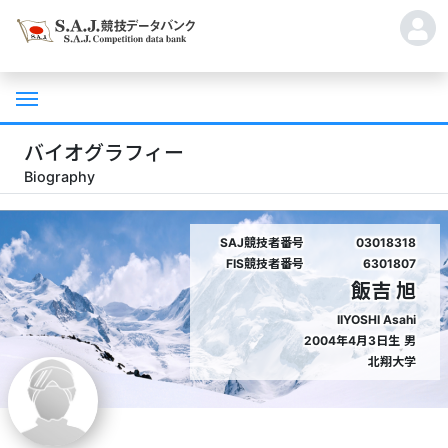
バイオグラフィー
Biography
SAJ競技者番号
03018318
FIS競技者番号
6301807
飯吉 旭
IIYOSHI Asahi
2004年4月3日生
男
北翔大学