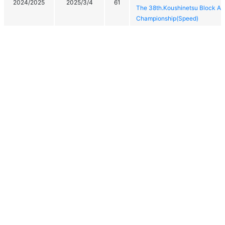
2024/2025
2025/3/4
61
The 38th.Koushinetsu Block Al
Championship(Speed)
2024/2025
2025/2/22
15
秩父宮杯・秩父宮妃杯 第98回
2024/2025
2025/2/20
37
秩父宮杯・秩父宮妃杯 第98回
2024/2025
2025/2/9
12
堀川林業杯
2024/2025
2025/2/8
12
堀川林業杯
2024/2025
2025/1/31
10
秩父宮杯・秩父宮妃杯 第98回 
個人情報保護方針
運営
ヘルプ
ログイン
第103回全日本スキー選手権猪
Copyright © 2026 Ski Association of Japan / Shukuminet Inc.
2024/2025
2025/1/30
59
The 103nd All Japan Ski Champ
All Rights Reserved.