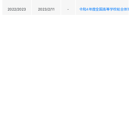
2022/2023
2023/2/11
-
令和4年度全国高等学校総合体育
2022/2023
2023/2/9
-
令和4年度全国高等学校総合体育
第101回全日本スキー選手権猪
2022/2023
2023/2/1
103
The 101th All Japan Ski Champi
2022/2023
2023/1/24
6
令和4年度第58回関東高等学校
JOC ジュニアオリンピックカッ
2021/2022
2022/3/28
31
JOC Junior Olympic Cup 2022 A
JOC ジュニアオリンピックカッ
2021/2022
2022/3/26
32
JOC Junior Olympic Cup 2022 A
個人情報保護方針
運営
ヘルプ
ログイン
Copyright © 2026 Ski Association of Japan / Shukuminet Inc.
2021/2022
2022/3/21
-
第55回甲信越ブロック連合中学
All Rights Reserved.