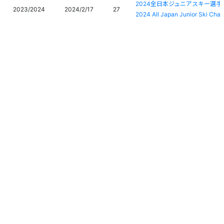
2024全日本ジュニアスキー選
2023/2024
2024/2/17
27
2024 All Japan Junior Ski Ch
FIS第37回甲信越ブロックアル
ルペンスピード系）
2023/2024
2024/2/14
17
The 37th.Koushinetsu Block Al
Championship(Speed)
FIS第37回甲信越ブロックアル
ルペンスピード系）
2023/2024
2024/2/13
19
The 37th.Koushinetsu Block Al
Championship(Speed)
2023/2024
2024/2/10
11
令和5年度全国高等学校総合体育
個人情報保護方針
運営
ヘルプ
ログイン
2023/2024
2024/2/8
20
令和5年度全国高等学校総合体育
Copyright © 2026 Ski Association of Japan / Shukuminet Inc.
2024 FIS 花輪ジャイアントス
All Rights Reserved.
2023/2024
2024/2/2
28