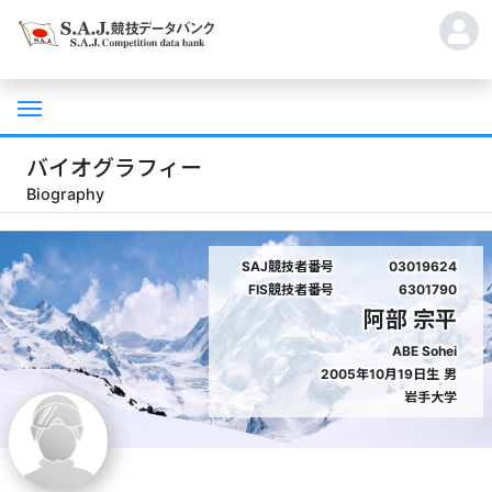
バイオグラフィー
Biography
SAJ競技者番号
03019624
FIS競技者番号
6301790
阿部 宗平
ABE Sohei
2005年10月19日生
男
岩手大学