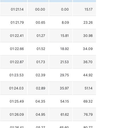
01:21.14
00.00
0.00
15.17
01:21.79
00.65
8.09
23.26
01:22.41
01.27
15.81
30.98
01:22.66
01.52
18.92
34.09
01:22.87
01.73
21.53
36.70
01:23.53
02.39
29.75
44.92
01:24.03
02.89
35.97
51.14
01:25.49
04.35
54.15
69.32
01:26.09
04.95
61.62
76.79
01:26.41
05.27
65.60
80.77