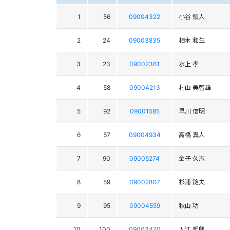
1
56
09004322
小谷 領人
2
24
09003835
相木 和生
3
23
09002361
水上 孝
4
58
09004213
村山 美智雄
5
92
09001585
早川 信明
6
57
09004934
高橋 真人
7
90
09005274
金子 久志
8
59
09002807
杉浦 錠夫
9
95
09004559
秋山 功
10
100
09003470
入江 哲郎