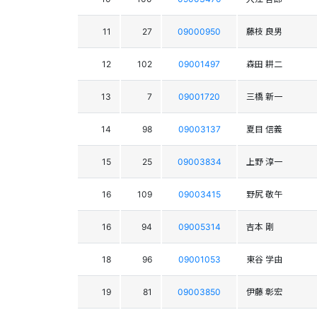
11
27
09000950
藤枝 良男
12
102
09001497
森田 耕二
13
7
09001720
三橋 新一
14
98
09003137
夏目 信義
15
25
09003834
上野 淳一
16
109
09003415
野尻 敬午
16
94
09005314
吉本 剛
18
96
09001053
東谷 学由
19
81
09003850
伊藤 彰宏