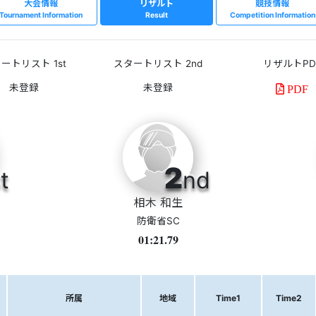
大会情報
リザルト
競技情報
Tournament Information
Result
Competition Information
ートリスト 1st
スタートリスト 2nd
リザルトPD
PDF
2
t
nd
相木 和生
防衛省SC
01:21.79
所属
地域
Time1
Time2