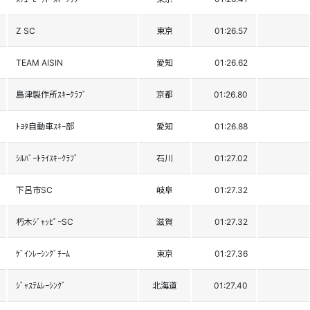
Z SC
東京
01:26.57
TEAM AISIN
愛知
01:26.62
島津製作所ｽｷｰｸﾗﾌﾞ
京都
01:26.80
ﾄﾖﾀ自動車ｽｷｰ部
愛知
01:26.88
ｼﾙﾊﾞｰﾄﾗｲｽｷｰｸﾗﾌﾞ
石川
01:27.02
下呂市SC
岐阜
01:27.32
朽木ｼﾞｬｯﾋﾟｰSC
滋賀
01:27.32
ｹﾞｲﾝﾚｰｼﾝｸﾞﾁｰﾑ
東京
01:27.36
ｼﾞｬｽﾃﾑﾚｰｼﾝｸﾞ
北海道
01:27.40