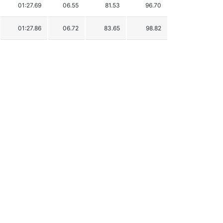
01:27.69
06.55
81.53
96.70
01:27.86
06.72
83.65
98.82
01:27.89
06.75
84.02
99.19
01:27.93
06.79
84.52
99.69
01:27.93
06.79
84.52
99.69
01:28.11
06.97
86.76
101.93
01:28.21
07.07
88.00
103.17
01:28.41
07.27
90.49
105.66
01:28.50
07.36
91.61
106.78
01:28.50
07.36
91.61
106.78