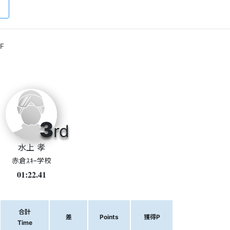
F
3
rd
水上 孝
赤倉ｽｷｰ学校
01:22.41
合計
差
Points
獲得P
Time