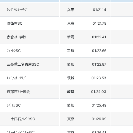
ｼﾝｸﾞｳｽｷｰｸﾗﾌﾞ
兵庫
01:21.14
防衛省SC
東京
01:21.79
赤倉ｽｷｰ学校
新潟
01:22.41
ﾌｧｰﾚﾝSC
京都
01:22.66
三菱重工名古屋SSC
愛知
01:22.87
ﾓｱﾓｱｽｷｰｸﾗﾌﾞ
茨城
01:23.53
恵那市ｽｷｰ協会
岐阜
01:24.03
ﾘﾍﾞﾙﾃSC
愛知
01:25.49
二十日石ｱﾙﾍﾟﾝSC
東京
01:26.09
ｽﾃｭｰﾋﾟｯﾄﾞｽｷｰｸﾗﾌﾞ
東京
01:26.41