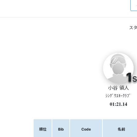
スタ
1
s
小谷 領人
ｼﾝｸﾞｳｽｷｰｸﾗﾌﾞ
01:21.14
順位
Bib
Code
名前