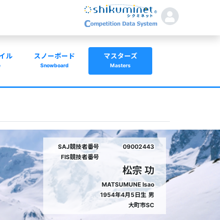
イル
スノーボード
マスターズ
e
Snowboard
Masters
SAJ競技者番号
09002443
FIS競技者番号
松宗 功
MATSUMUNE Isao
1954年4月5日生
男
大町市SC