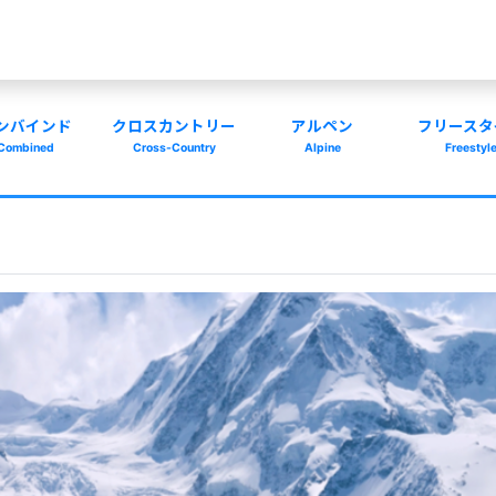
ンバインド
クロスカントリー
アルペン
フリースタ
Combined
Cross-Country
Alpine
Freestyl