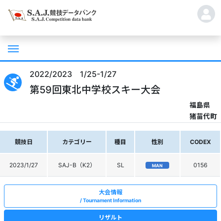
2022/2023 1/25-1/27
第59回東北中学校スキー大会
福島県
猪苗代町
競技日
カテゴリー
種目
性別
CODEX
2023/1/27
SAJ-B（K2）
SL
0156
MAN
大会情報
Tournament Information
リザルト