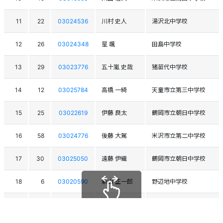
11
22
03024536
川村 史人
湯沢北中学校
12
26
03024348
星 颯
田島中学校
13
29
03023776
五十嵐 史哉
猪苗代中学校
14
12
03025784
高橋 一綺
天童市立第三中学校
15
25
03022619
伊藤 良太
鶴岡市立朝日中学校
16
58
03024776
後藤 大駕
米沢市立第二中学校
17
30
03025050
遠藤 伊織
鶴岡市立朝日中学校
18
6
03020590
新山 正一郎
野辺地中学校
19
43
03023004
馬場 拓
田島中学校
スクロールできます