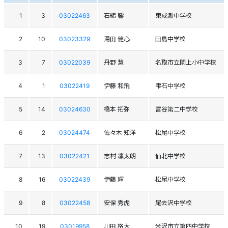
1
3
03022463
石綿 響
東成瀬中学校
2
10
03023329
湯田 健心
田島中学校
3
7
03022039
丹野 慧
名取市立閖上小中学校
4
1
03022419
伊藤 和飛
雫石中学校
5
14
03024630
橋本 拓弥
富谷第二中学校
6
2
03024474
佐々木 知洋
松尾中学校
7
13
03022421
志村 凛太朗
仙北中学校
8
16
03022439
伊藤 輝
松尾中学校
9
8
03022458
安保 秀虎
尾去沢中学校
10
19
03019958
川田 格大
米沢市立第四中学校