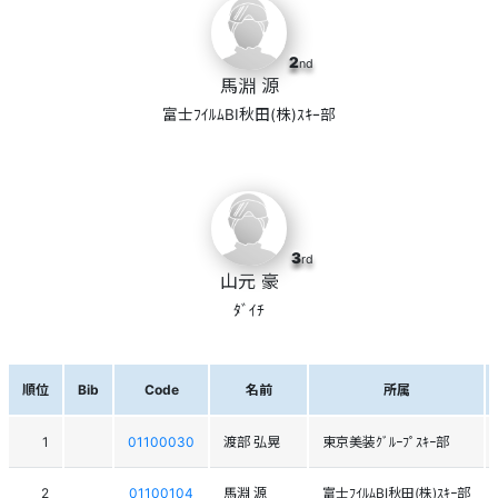
2
nd
馬淵 源
富士ﾌｲﾙﾑBI秋田(株)ｽｷｰ部
3
rd
山元 豪
ﾀﾞｲﾁ
順位
Bib
Code
名前
所属
1
01100030
渡部 弘晃
東京美装ｸﾞﾙｰﾌﾟｽｷｰ部
2
01100104
馬淵 源
富士ﾌｲﾙﾑBI秋田(株)ｽｷｰ部