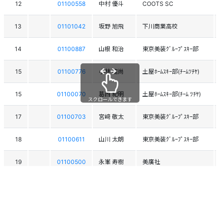
12
01100558
中村 優斗
COOTS SC
13
01101042
坂野 旭飛
下川商業高校
14
01100887
山根 和治
東京美装ｸﾞﾙｰﾌﾟｽｷｰ部
15
01100776
小林 龍尚
土屋ﾎｰﾑｽｷｰ部(ﾁｰﾑﾂﾁﾔ)
15
01100070
葛西 紀明
土屋ﾎｰﾑｽｷｰ部(ﾁｰﾑ ﾂﾁﾔ)
スクロールできます
17
01100703
宮﨑 敬太
東京美装ｸﾞﾙｰﾌﾟｽｷｰ部
18
01100611
山川 太朗
東京美装ｸﾞﾙｰﾌﾟｽｷｰ部
19
01100500
永峯 寿樹
美廣社
20
01100832
木村 幸大
中央大学
21
01100779
竹花 大松
土屋ﾎｰﾑｽｷｰ部(ﾁｰﾑﾂﾁﾔ)