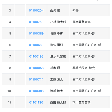
3
01100204
山元 豪
ﾀﾞｲﾁ
4
01100750
小林 朔太郎
慶應義塾大学
5
01100389
佐藤 幸椰
雪印ﾒｸﾞﾐﾙｸｽｷｰ部
6
01100663
岩佐 勇研
東京美装ｸﾞﾙｰﾌﾟｽｷｰ部
7
01100195
清水 礼留飛
雪印ﾒｸﾞﾐﾙｸｽｷｰ部
8
01100058
鈴木 翔
札幌手稲ｽｷｰ協会
9
01100744
工藤 漱太
雪印ﾒｸﾞﾐﾙｸｽｷｰ部
10
01100388
渡部 陸太
東京美装ｸﾞﾙｰﾌﾟｽｷｰ部
11
01101130
西田 蓮太郎
下川商業高校