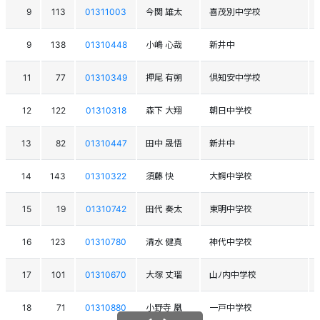
9
113
01311003
今関 雄太
喜茂別中学校
9
138
01310448
小嶋 心哉
新井中
11
77
01310349
押尾 有朔
倶知安中学校
12
122
01310318
森下 大翔
朝日中学校
13
82
01310447
田中 晟悟
新井中
14
143
01310322
須藤 快
大鰐中学校
15
19
01310742
田代 奏太
東明中学校
16
123
01310780
清水 健真
神代中学校
17
101
01310670
大塚 丈瑠
山ﾉ内中学校
18
71
01310880
小野寺 凰
一戸中学校