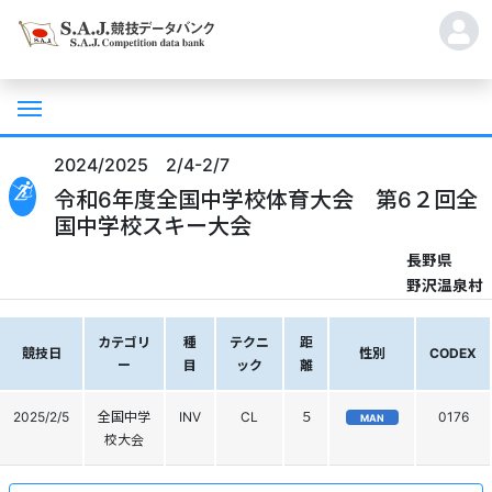
2024/2025 2/4-2/7
令和6年度全国中学校体育大会 第6２回全
国中学校スキー大会
長野県
野沢温泉村
カテゴリ
種
テクニ
距
競技日
性別
CODEX
ー
目
ック
離
2025/2/5
全国中学
INV
CL
５
0176
MAN
校大会