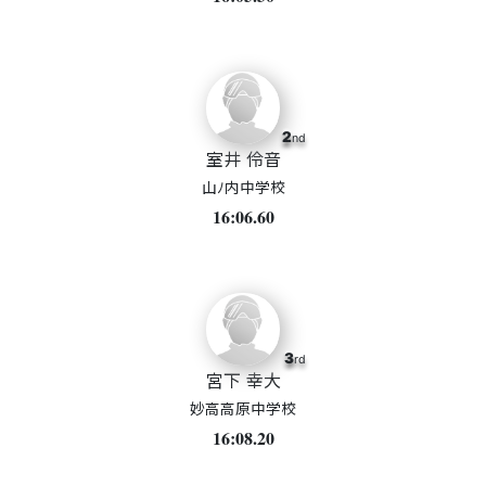
2
nd
室井 伶音
山ﾉ内中学校
16:06.60
3
rd
宮下 幸大
妙高高原中学校
16:08.20