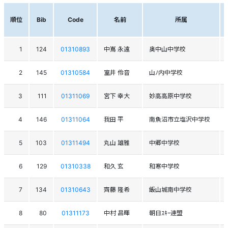
順位
Bib
Code
名前
所属
1
124
01310893
中嶌 永遠
奥中山中学校
2
145
01310584
室井 伶音
山ﾉ内中学校
3
111
01311069
宮下 幸大
妙高高原中学校
4
146
01311064
我田 平
南魚沼市立塩沢中学校
5
103
01311494
丸山 雄雅
中郷中学校
6
129
01310338
和久 玄
和寒中学校
7
134
01310643
齊藤 隆希
飯山城南中学校
8
80
01311173
中村 昌暉
朝日ｽｷｰ連盟