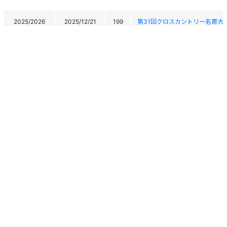
2025/2026
2025/12/21
199
第31回クロスカントリー名寄大
JOCジュニアオリンピックカッ
2024/2025
2025/3/9
141
全国小・中学生選抜スキー大会(
JOCジュニアオリンピックカッ
2024/2025
2025/3/8
154
全国小・中学生選抜スキー大会(
第79回国民スポーツ大会冬季大
2024/2025
2025/2/14
89
THE79TH NATIONAL SPORTS 
2024/2025
2025/2/6
100
令和6年度全国中学校体育大会 
個人情報保護方針
運営
ヘルプ
ログイン
2024/2025
2025/2/5
87
令和6年度全国中学校体育大会 
Copyright © 2026 Ski Association of Japan / Shukuminet Inc.
All Rights Reserved.