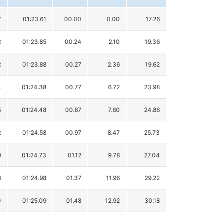
7
01:23.61
00.00
0.00
17.26
2
01:23.85
00.24
2.10
19.36
2
01:23.88
00.27
2.36
19.62
4
01:24.38
00.77
6.72
23.98
5
01:24.48
00.87
7.60
24.86
2
01:24.58
00.97
8.47
25.73
9
01:24.73
01.12
9.78
27.04
8
01:24.98
01.37
11.96
29.22
0
01:25.09
01.48
12.92
30.18