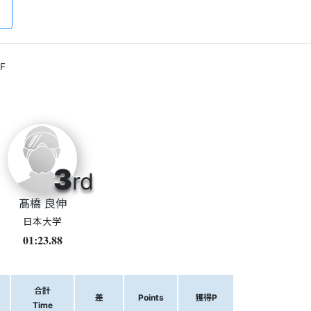
F
3
rd
髙橋 良伸
日本大学
01:23.88
合計
差
Points
獲得P
Time