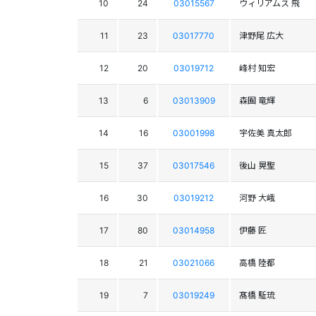
10
24
03015567
ウィリアムス 飛
11
23
03017770
津野尾 広大
12
20
03019712
峰村 知宏
13
6
03013909
森囿 竜輝
14
16
03001998
宇佐美 真太郎
15
37
03017546
後山 晃聖
16
30
03019212
河野 大峨
17
80
03014958
伊藤 匠
18
21
03021066
高橋 陸都
19
7
03019249
髙橋 駈琉