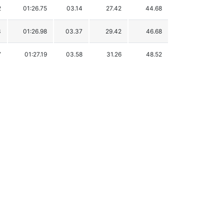
2
01:26.75
03.14
27.42
44.68
3
01:26.98
03.37
29.42
46.68
7
01:27.19
03.58
31.26
48.52
3
01:27.62
04.01
35.01
52.27
7
01:28.24
04.63
40.42
57.68
3
01:28.26
04.65
40.60
57.86
9
01:31.91
08.30
72.47
89.73
3
01:32.03
08.42
73.52
90.78
0
01:32.68
09.07
79.19
96.45
9
01:32.73
09.12
79.63
96.89