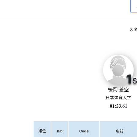
スタ
1
s
笹岡 蒼空
日本体育大学
01:23.61
順位
Bib
Code
名前