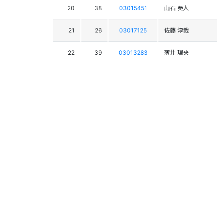
20
38
03015451
山石 奏人
21
26
03017125
佐藤 淳哉
22
39
03013283
薄井 理央
23
29
03018474
平井 颯馬
24
19
03017144
舩戸 晴也
25
35
03018274
高橋 侑也
26
48
03020309
黒須 悠太郎
27
63
03017787
切久保 冬輝
28
76
03015126
富井 涼雅
29
49
03023289
大谷 聖司