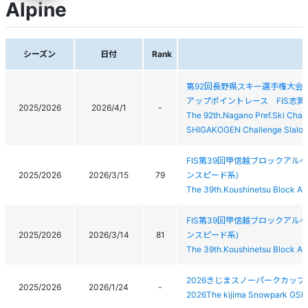
Alpine
シーズン
日付
Rank
第92回長野県スキー選手権大会
アップポイントレース FIS志
2025/2026
2026/4/1
-
The 92th.Nagano Pref.Ski Cham
SHIGAKOGEN Challenge Slalo
FIS第39回甲信越ブロックアル
2025/2026
2026/3/15
79
ンスピード系)
The 39th.Koushinetsu Block Al
FIS第39回甲信越ブロックアル
2025/2026
2026/3/14
81
ンスピード系)
The 39th.Koushinetsu Block Al
2026きじまスノーパークカップ
2025/2026
2026/1/24
-
2026The kijima Snowpark GSL