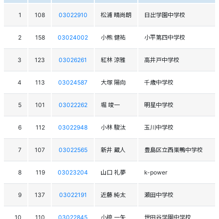
1
108
03022910
松浦 晴尚朗
日出学園中学校
2
158
03024002
小熊 健祐
小平第四中学校
3
123
03026261
紅林 涼雅
高井戸中学校
4
113
03024587
大塚 陽向
千歳中学校
5
101
03022262
堀 竣一
明星中学校
6
112
03022948
小林 駿汰
玉川中学校
7
107
03022565
新井 蔵人
豊島区立西巣鴨中学校
8
119
03023204
山口 礼夢
k-power
9
137
03022191
近藤 純太
瀬田中学校
10
110
03022845
小椋 一矢
世田谷学園中学校