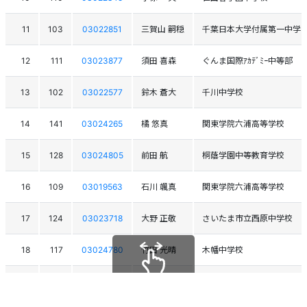
11
103
03022851
三賀山 嗣穏
千葉日本大学付属第一中学
12
111
03023877
須田 喜森
ぐんま国際ｱｶﾃﾞﾐｰ中等部
13
102
03022577
鈴木 蒼大
千川中学校
14
141
03024265
橘 悠真
関東学院六浦高等学校
15
128
03024805
前田 航
桐蔭学園中等教育学校
16
109
03019563
石川 颯真
関東学院六浦高等学校
17
124
03023718
大野 正敬
さいたま市立西原中学校
18
117
03024780
竹田 光晴
木幡中学校
19
116
03025041
堀田 隆一郎
石井ｽﾎﾟｰﾂｽｷｰｸﾗﾌﾞ
スクロールできます